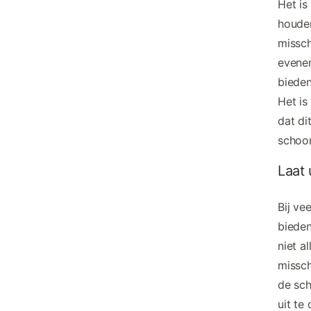
Het is
houden
missch
evene
bieden
Het is
dat di
schoo
Laat
Bij ve
bieden
niet a
missch
de sc
uit te