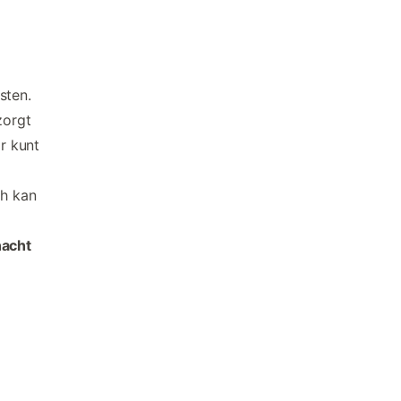
sten.
zorgt
ar kunt
ch kan
nacht