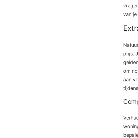
vragen
van je
Ext
Natuur
prijs.
gelden
om nog
aan vo
tijden
Comp
Verhuu
woning
bepale