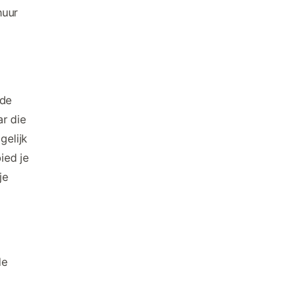
huur
 de
r die
gelijk
ied je
je
de