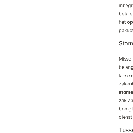
inbegr
betale
het
op
pakke
Stome
Missch
belang
kreuke
zakenb
stome
zak aa
brengt
dienst
Tuss