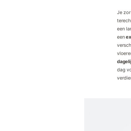
Je zor
terech
een la
een
ex
versc
vloere
dagel
dag vo
verdie