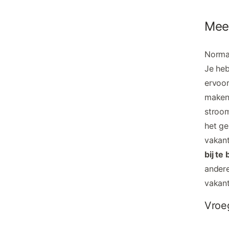
Meer
Norma
Je he
ervoor
maken 
stroom
het ge
vakant
bij te
andere
vakan
Vroe