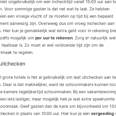
 niet ongebruikelijk om een inchecktijd vanaf 15:00 uur aan t
. Voor sommige gasten is dat net wat te laat. Ze hebben
ien een vroege vlucht of ze moeten op tijd bij een bepaald
ment aanwezig zijn. Overweeg dus om vroeg inchecken aan 
. Hier kun je gemakkelijk wat extra geld voor in rekening br
 zelfs mogelijk om
per uur te rekenen
. Zorg er natuurlijk we
t haalbaar is. Zo moet er wel voldoende tijd zijn om de
nmaak te regelen.
 uitchecken
el grote hotels is het al gebruikelijk om laat uitchecken aan te
. Daar is dat makkelijker, want de schoonmakers kunnen to
lle kamers tegelijkertijd schoonmaken. Bij een vakantiewoning
ien iets lastiger, maar mogelijk heb je wat extra speelruimte
hoonmaak. Geef gasten dan de kans om bijvoorbeeld om 13:
 checken in plaats van 10:00 uur. Hier kun je een
vergoeding