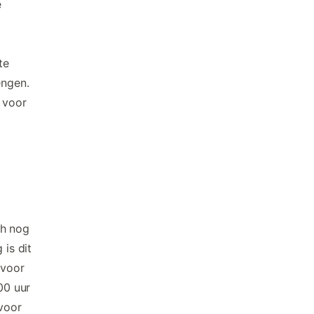
e
te
engen.
l voor
ch nog
 is dit
 voor
00 uur
voor