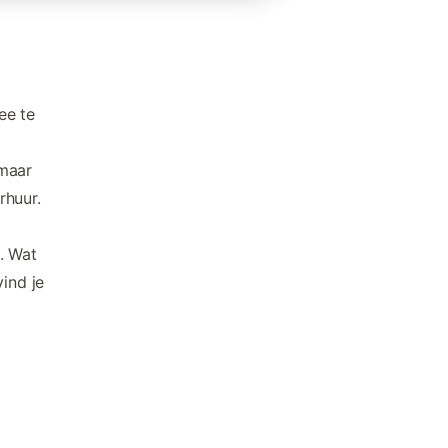
ee te
 maar
rhuur.
. Wat
ind je