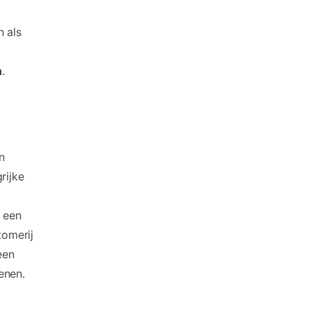
n als
n
.
n
rijke
n een
tomerij
een
enen.