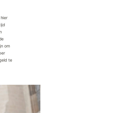
hier
ijd
n
de
ijn om
per
geld te