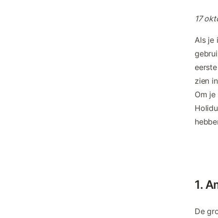
17 okt
Als je 
gebrui
eerste
zien i
Om je 
Holidu
hebben
1. A
De gro