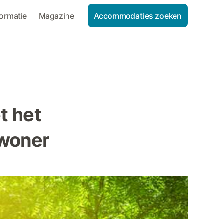
formatie
Magazine
Accommodaties zoeken
t het
nwoner