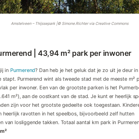
Amstelveen – Thijssepark |© Simone.Richter via Creative Commons
urmerend | 43,94 m² park per inwoner
ij in
Purmerend
? Dan heb je het geluk dat je zo uit je deur in
 stapt. Purmerend wint als tweede stad met de meeste m² 
lak per inwoner. Een van de grootste parken is het Purmerb
.641 m²), aan de oostkant van de stad. Je kunt er heerlijk s
den zijn voor het grootste gedeelte ook toegestaan. Kinder
 heerlijk ravotten in het speelbos, bijvoorbeeld zelf hutten
 van losliggende takken. Totaal aantal km park in Purmeren
km²