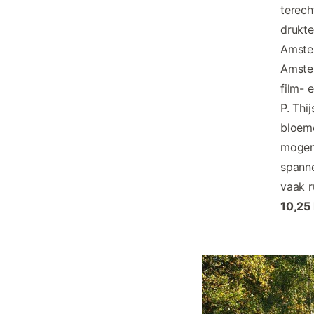
terech
drukte
Amster
Amstel
film- 
P. Thi
bloeme
mogen 
spanne
vaak r
10,25