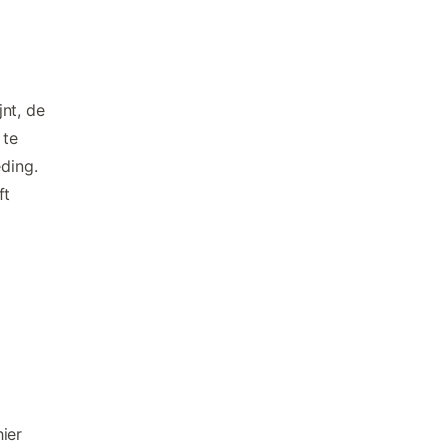
nt, de
 te
ding.
ft
ier