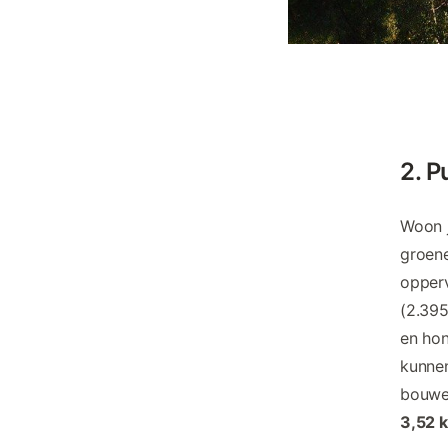
2. P
Woon j
groene
opperv
(2.395
en hon
kunnen
bouwen
3,52 