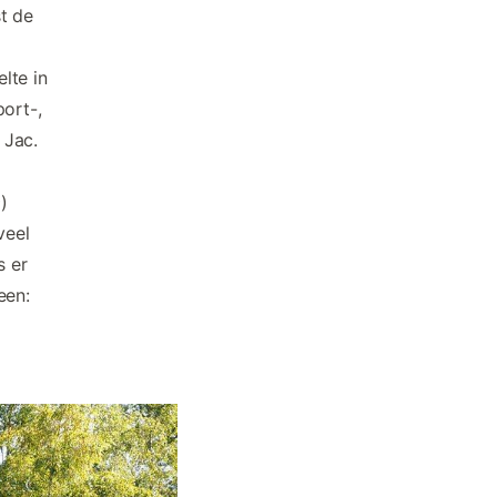
t de
lte in
ort-,
 Jac.
)
veel
s er
een: