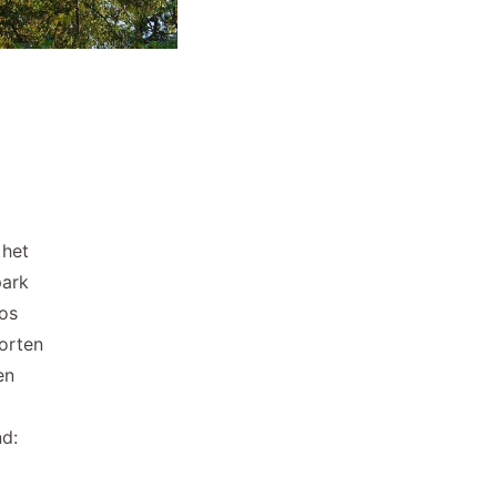
 het
park
os
porten
en
d: