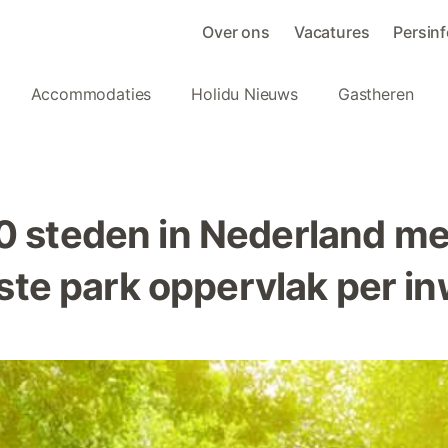
Over ons
Vacatures
Persin
Accommodaties
Holidu Nieuws
Gastheren
0 steden in Nederland me
ste park oppervlak per i