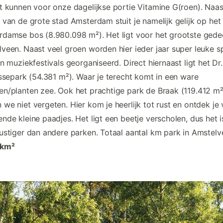
t kunnen voor onze dagelijkse portie Vitamine G(roen). Naas
 van de grote stad Amsterdam stuit je namelijk gelijk op het
damse bos (8.980.098 m²). Het ligt voor het grootste gedee
veen. Naast veel groen worden hier ieder jaar super leuke sp
en muziekfestivals georganiseerd. Direct hiernaast ligt het Dr.
jssepark (54.381 m²). Waar je terecht komt in een ware
n/planten zee. Ook het prachtige park de Braak (119.412 m²
we niet vergeten. Hier kom je heerlijk tot rust en ontdek je 
nde kleine paadjes. Het ligt een beetje verscholen, dus het i
ustiger dan andere parken. Totaal aantal km park in Amstelv
 km²