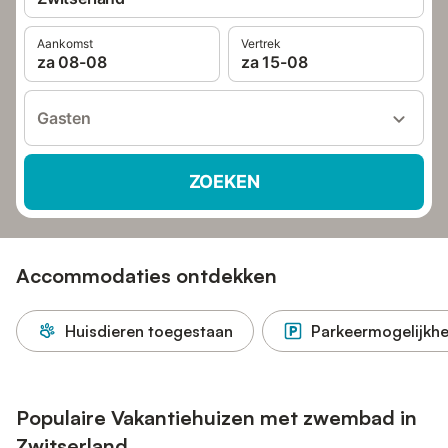
Aankomst
Vertrek
za 08-08
za 15-08
Gasten
ZOEKEN
Accommodaties ontdekken
Huisdieren toegestaan
Parkeermogelijkhe
Populaire Vakantiehuizen met zwembad in
Zwitserland