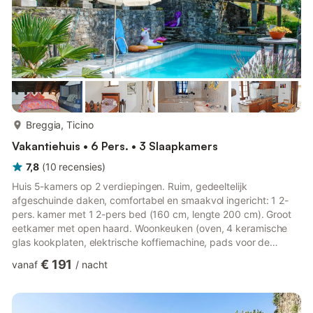
meer...
Breggia, Ticino
Vakantiehuis • 6 Pers. • 3 Slaapkamers
7,8
(
10
recensies
)
Huis 5-kamers op 2 verdiepingen. Ruim, gedeeltelijk
afgeschuinde daken, comfortabel en smaakvol ingericht: 1 2-
pers. kamer met 1 2-pers bed (160 cm, lengte 200 cm). Groot
eetkamer met open haard. Woonkeuken (oven, 4 keramische
glas kookplaten, elektrische koffiemachine, pads voor de
koffiemachine (NESPRESSO) extra) met open haard.
€ 191
vanaf
/
nacht
Douche/WC. Vloerverwarming. Bovenverdieping: groot, open
woon-/eetkamer met open haard, eethoek, video en DVD´s
beschikbaar. Uitgang naar het balkon. 1 kamer (100 cm, lengte
200 cm). (ladder) open galerij met afgeschuinde daken, hoogte