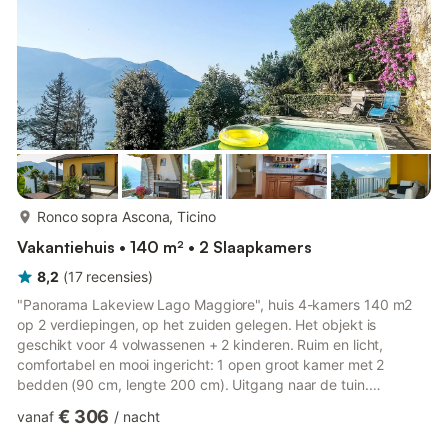
van het plafond 170 - 190 cm...
meer...
Ronco sopra Ascona, Ticino
Vakantiehuis • 140 m² • 2 Slaapkamers
8,2
(
17
recensies
)
"Panorama Lakeview Lago Maggiore", huis 4-kamers 140 m2
op 2 verdiepingen, op het zuiden gelegen. Het objekt is
geschikt voor 4 volwassenen + 2 kinderen. Ruim en licht,
comfortabel en mooi ingericht: 1 open groot kamer met 2
bedden (90 cm, lengte 200 cm). Uitgang naar de tuin.
Eetkamer. Keuken (oven, afwasmachine, 4 keramische glas
€ 306
vanaf
/
nacht
kookplaten, broodrooster, waterkoker, diepvriezer, elektrische
koffiemachine, pads voor de koffiemachine (Nespresso) extra,