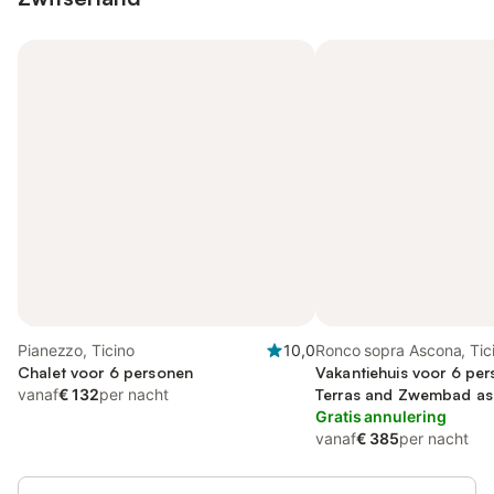
Pianezzo, Ticino
10,0
Ronco sopra Ascona, Tic
Chalet voor 6 personen
Vakantiehuis voor 6 per
vanaf
€ 132
per nacht
Terras and Zwembad as w
op het meer
Gratis annulering
vanaf
€ 385
per nacht