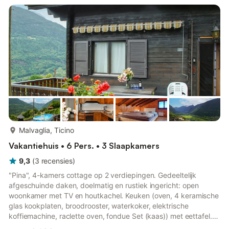
raclette oven, fondue Set (kaas)). Douche/WC, aparte WC.
Elektrische verwarming. Bovenverdieping: groot, open
woon-/slaapkamer met panorama...
meer...
Malvaglia, Ticino
Vakantiehuis • 6 Pers. • 3 Slaapkamers
9,3
(
3
recensies
)
"Pina", 4-kamers cottage op 2 verdiepingen. Gedeeltelijk
afgeschuinde daken, doelmatig en rustiek ingericht: open
woonkamer met TV en houtkachel. Keuken (oven, 4 keramische
glas kookplaten, broodrooster, waterkoker, elektrische
koffiemachine, raclette oven, fondue Set (kaas)) met eettafel.
Douche/WC, hydromassage douche. Elektrische verwarming.