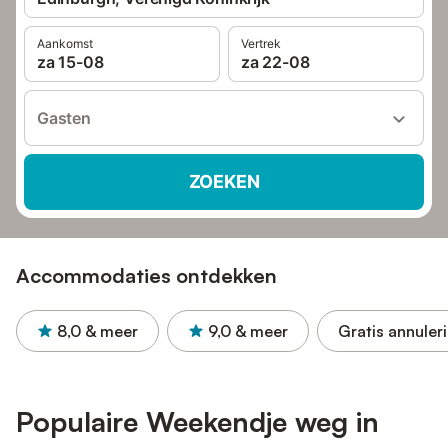
Aankomst
Vertrek
za 15-08
za 22-08
Gasten
ZOEKEN
Accommodaties ontdekken
8,0
& meer
9,0
& meer
Gratis annuler
Populaire Weekendje weg in