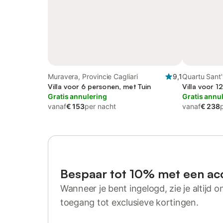
Muravera, Provincie Cagliari
9,1
Quartu Sant
Villa voor 6 personen, met Tuin
Villa voor 1
Gratis annulering
Gratis annu
vanaf
€ 153
per nacht
vanaf
€ 238
Bespaar tot 10% met een ac
Wanneer je bent ingelogd, zie je altijd on
toegang tot exclusieve kortingen.
Log in of registreer