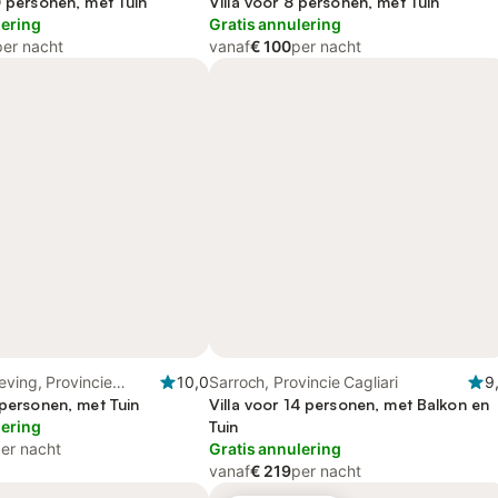
0 personen, met Tuin
Villa voor 8 personen, met Tuin
lering
Gratis annulering
per nacht
vanaf
€ 100
per nacht
ving, Provincie
10,0
Sarroch, Provincie Cagliari
9
 personen, met Tuin
Villa voor 14 personen, met Balkon en
lering
Tuin
er nacht
Gratis annulering
vanaf
€ 219
per nacht