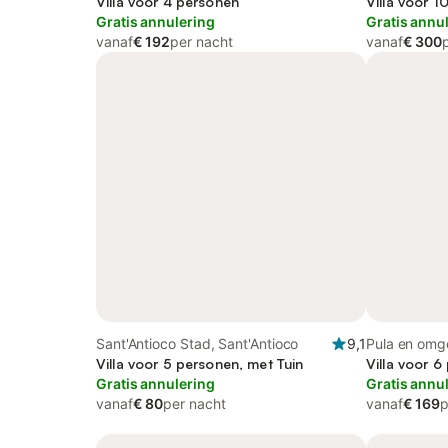
Villa voor 4 personen
Villa voor 1
Gratis annulering
Gratis annu
vanaf
€ 192
per nacht
vanaf
€ 300
Sant'Antioco Stad, Sant'Antioco
9,1
Pula en omge
Villa voor 5 personen, met Tuin
Cagliari
Villa voor 6
Gratis annulering
Gratis annu
vanaf
€ 80
per nacht
vanaf
€ 169
p