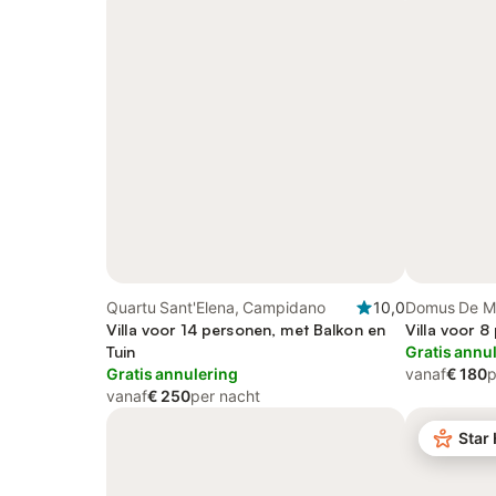
Quartu Sant'Elena, Campidano
10,0
Domus De Mar
Villa voor 14 personen, met Balkon en
Villa voor 8
Tuin
Gratis annu
Gratis annulering
vanaf
€ 180
p
vanaf
€ 250
per nacht
Star