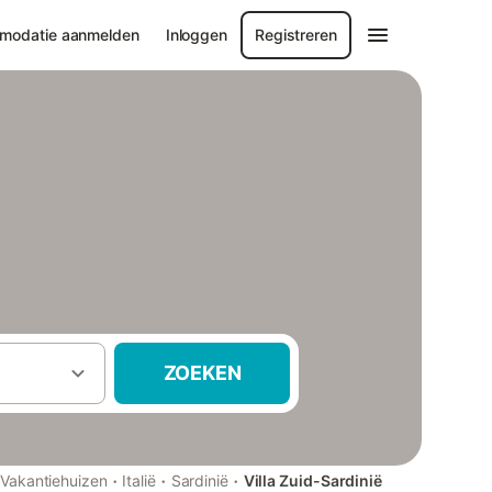
modatie aanmelden
Inloggen
Registreren
ZOEKEN
·
·
·
Vakantiehuizen
Italië
Sardinië
Villa Zuid-Sardinië