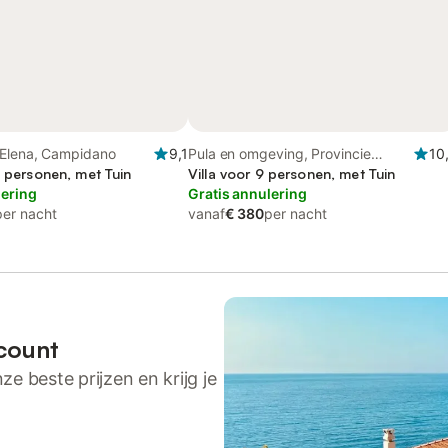
'Elena, Campidano
9,1
Pula en omgeving, Provincie
10
2 personen, met Tuin
Cagliari
Villa voor 9 personen, met Tuin
lering
Gratis annulering
per nacht
vanaf
€ 380
per nacht
count
ze beste prijzen en krijg je