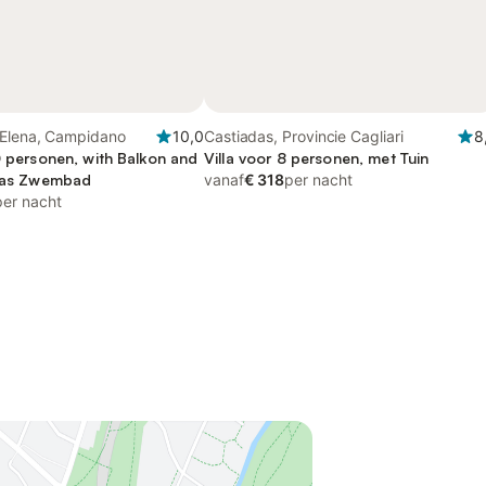
'Elena, Campidano
10,0
Castiadas, Provincie Cagliari
8
0 personen, with Balkon and
Villa voor 8 personen, met Tuin
l as Zwembad
vanaf
€ 318
per nacht
per nacht