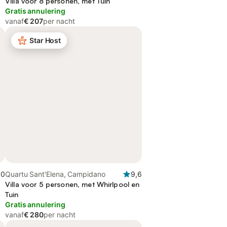
Villa voor 8 personen, met Tuin
Gratis annulering
vanaf
€ 207
per nacht
Star Host
,0
Quartu Sant'Elena, Campidano
9,6
Villa voor 5 personen, met Whirlpool en
Tuin
Gratis annulering
vanaf
€ 280
per nacht