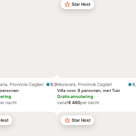
Star Host
ia, Provincie Cagliari
8,9
Muravera, Provincie Cagliari
8
 personen
Villa voor 8 personen, met Tuin
lering
Gratis annulering
er nacht
vanaf
€ 460
per nacht
 Host
Star Host