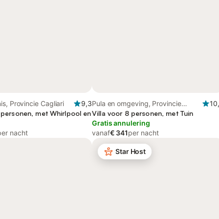
s, Provincie Cagliari
9,3
Pula en omgeving, Provincie
10
1 personen, met Whirlpool en
Cagliari
Villa voor 8 personen, met Tuin
Gratis annulering
per nacht
vanaf
€ 341
per nacht
Star Host