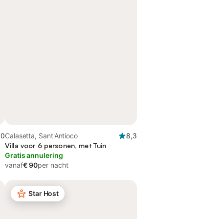
,0
Calasetta, Sant'Antioco
8,3
Villa voor 6 personen, met Tuin
Gratis annulering
vanaf
€ 90
per nacht
Star Host