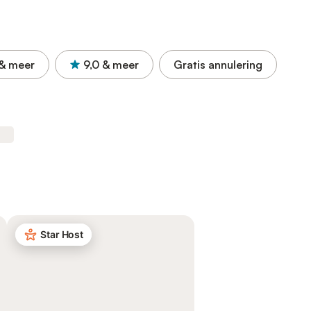
& meer
9,0
& meer
Gratis annulering
Star Host