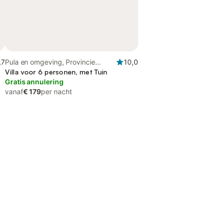
,7
Pula en omgeving, Provincie
10,0
Cagliari
Villa voor 6 personen, met Tuin
Gratis annulering
vanaf
€ 179
per nacht