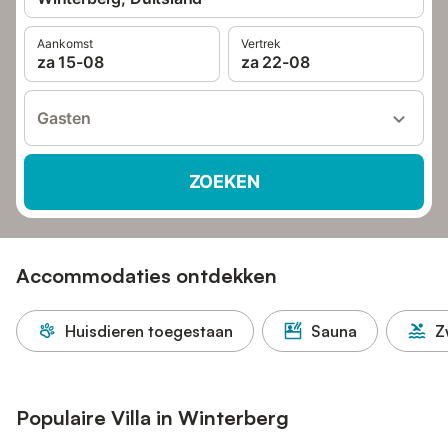
Aankomst
Vertrek
za 15-08
za 22-08
Gasten
ZOEKEN
Accommodaties ontdekken
Huisdieren toegestaan
Sauna
Z
Populaire Villa in Winterberg