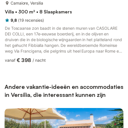
meer...
Camaiore, Versilia
Villa • 300 m² • 8 Slaapkamers
9,8
(
19
recensies
)
De Toscaanse zon baadt in de stenen muren van CASOLARE
DEI COLLI, een 17e-eeuwse boerderij, en in de olijven en
druiven die in de biologische wijngaarden in het platteland rond
het gehucht Fibbialla hangen. De wereldberoemde Romeinse
weg Via Francigena, die pelgrims uit heel Europa naar Rome en
vervolgens naar het heilige land leidde, liep ooit langs deze
€ 398
vanaf
/
nacht
heuvels, dicht bij de boerderij, en nog steeds zijn er wandelaars
te zien op hun geloofsreis. Ruik de bloemen in de tuinen, pluk
verse moerbeien en vijgen om op te snacken, en kijk of u en uw
dierbaren het stadje Lucca kunnen zien, verborg...
Andere vakantie-ideeën en accommodaties
in Versilia, die interessant kunnen zijn