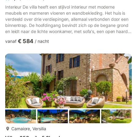
Interieur De villa heeft een stijlvol interieur met moderne
meubels en marmeren vloeren en wandbekleding. Het huis is
verdeeld over drie verdiepingen, allemaal verbonden door een
binnentrap. De hoofdingang bevindt zich op de begane grond
en leidt naar de lichte woonkamer, met sofa's, een open haard,
satelliet-tv, dvd- en cd-speler en openslaande deuren naar de
€ 584
vanaf
/
nacht
tuin. Twee treden leiden naar de eetkamer en de goed
uitgeruste keuken, van waaruit u de buitenloggia kunt bereiken,
perfect voor maaltijden buiten. Een studio met een eenpersoons
slaapbank en een gastentoilet maken de begane grond co...
meer...
Camaiore, Versilia