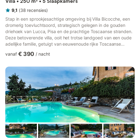
Villa • 250 m² • 5 Slaapkamers
9,1
(
38
recensies
)
Stap in een sprookjesachtige omgeving bij Villa Bicocche, een
dromerig toevluchtsoord, strategisch gelegen in de gouden
driehoek van Lucca, Pisa en de prachtige Toscaanse stranden.
Deze betoverende villa, ooit het trotse landgoed van een oude
adellijke familie, getuigt van eeuwenoude rijke Toscaanse
geschiedenis en biedt een naadloze mix van traditie, elegantie
€ 390
vanaf
/
nacht
en moderne luxe. De onlangs gerenoveerde boerderij en het
landgoed zijn van binnen en van buiten liefdevol gerestaureerd.
Een nieuwe tuin en een chloorvrij, zoutwaterzwembad sieren nu
het terrein, omgeven door zachte tinten die het w...