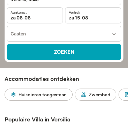
Aankomst
Vertrek
za 08-08
za 15-08
Gasten
ZOEKEN
Accommodaties ontdekken
Huisdieren toegestaan
Zwembad
Populaire Villa in Versilia