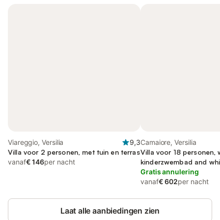
Viareggio, Versilia
9,3
Camaiore, Versilia
Villa voor 2 personen, met tuin en terras
Villa voor 18 personen, 
vanaf
€ 146
per nacht
kinderzwembad and whir
tuin
Gratis annulering
vanaf
€ 602
per nacht
Laat alle aanbiedingen zien