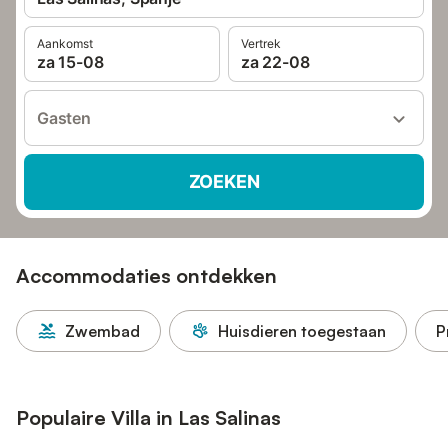
Aankomst
Vertrek
za 15-08
za 22-08
Gasten
ZOEKEN
Accommodaties ontdekken
Zwembad
Huisdieren toegestaan
P
Populaire Villa in Las Salinas