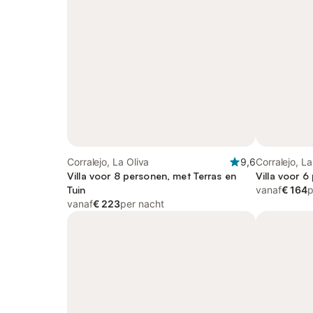
Corralejo, La Oliva
9,6
Corralejo, La
Villa voor 8 personen, met Terras en
Villa voor 6
Tuin
vanaf
€ 164
p
vanaf
€ 223
per nacht