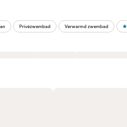
aan
Privézwembad
Verwarmd zwembad