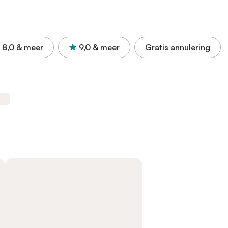
8,0
& meer
9,0
& meer
Gratis annulering