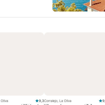
 Oliva
9,3
Corralejo, La Oliva
9