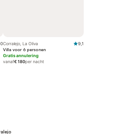
,0
Corralejo, La Oliva
9,1
Villa voor 6 personen
Gratis annulering
vanaf
€ 180
per nacht
ralejo