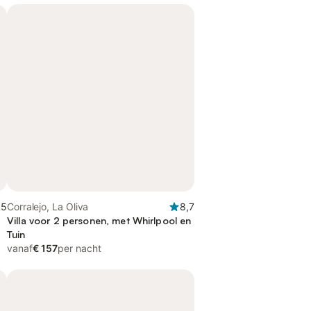
,5
Corralejo, La Oliva
8,7
Villa voor 2 personen, met Whirlpool en
Tuin
vanaf
€ 157
per nacht