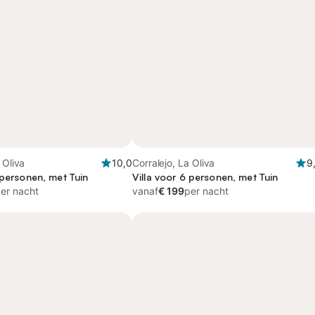
 Oliva
10,0
Corralejo, La Oliva
9
 personen, met Tuin
Villa voor 6 personen, met Tuin
er nacht
vanaf
€ 199
per nacht