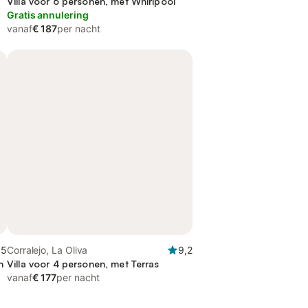
Villa voor 6 personen, met Whirlpool
Gratis annulering
vanaf
€ 187
per nacht
,5
Corralejo, La Oliva
9,2
n
Villa voor 4 personen, met Terras
vanaf
€ 177
per nacht