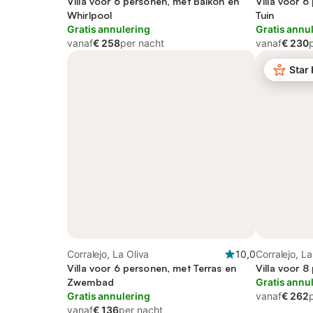
Villa voor 6 personen, met Balkon en
Villa voor 6
Whirlpool
Tuin
Gratis annulering
Gratis annu
vanaf
€ 258
per nacht
vanaf
€ 230
Star
Corralejo, La Oliva
10,0
Corralejo, La
Villa voor 6 personen, met Terras en
Villa voor 8
Zwembad
Gratis annu
Gratis annulering
vanaf
€ 262
vanaf
€ 136
per nacht