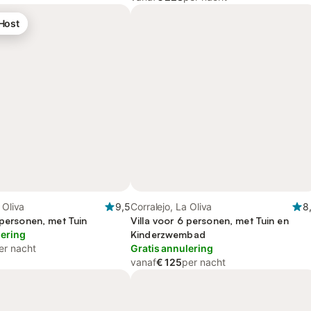
 Host
 Oliva
9,5
Corralejo, La Oliva
8
 personen, met Tuin
Villa voor 6 personen, met Tuin en
lering
Kinderzwembad
er nacht
Gratis annulering
vanaf
€ 125
per nacht