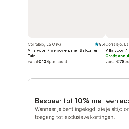
Corralejo, La Oliva
8,4
Corralejo, La
Villa voor 7 personen, met Balkon en
Villa voor 7
Tuin
Gratis annu
vanaf
€ 134
per nacht
vanaf
€ 78
pe
Bespaar tot 10% met een ac
Wanneer je bent ingelogd, zie je altijd on
toegang tot exclusieve kortingen.
Log in of registreer