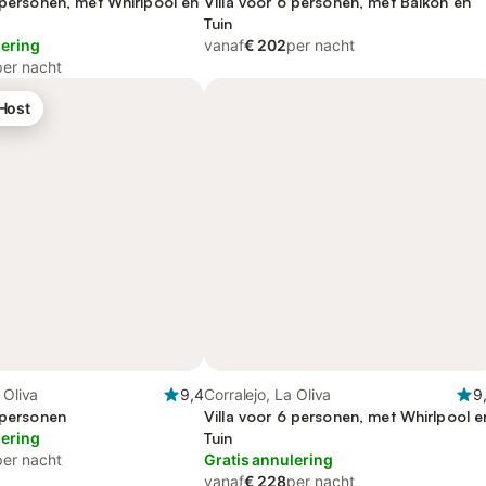
 personen, met Whirlpool en
Villa voor 6 personen, met Balkon en
Tuin
lering
vanaf
€ 202
per nacht
per nacht
 Host
 Oliva
9,4
Corralejo, La Oliva
9
 personen
Villa voor 6 personen, met Whirlpool e
lering
Tuin
per nacht
Gratis annulering
vanaf
€ 228
per nacht