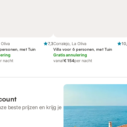
 Oliva
7,3
Corralejo, La Oliva
10
 personen, met Tuin
Villa voor 6 personen, met Tuin
lering
Gratis annulering
r nacht
vanaf
€ 154
per nacht
count
ze beste prijzen en krijg je