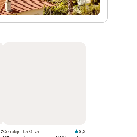
,2
Corralejo, La Oliva
9,3