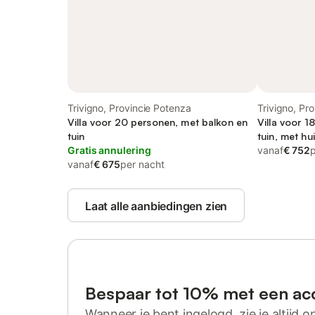
Trivigno, Provincie Potenza
Trivigno, Pr
Villa voor 20 personen, met balkon en
Villa voor 1
tuin
tuin, met hu
Gratis annulering
vanaf
€ 752
vanaf
€ 675
per nacht
Laat alle aanbiedingen zien
Bespaar tot 10% met een ac
Wanneer je bent ingelogd, zie je altijd on