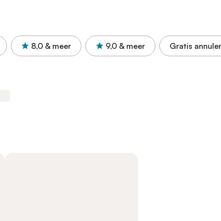
8,0
& meer
9,0
& meer
Gratis annule