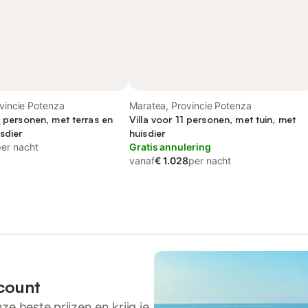
ovincie Potenza
Maratea, Provincie Potenza
8 personen, met terras en
Villa voor 11 personen, met tuin, met
isdier
huisdier
per nacht
Gratis annulering
vanaf
€ 1.028
per nacht
count
ze beste prijzen en krijg je