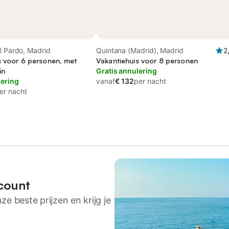
l Pardo, Madrid
Quintana (Madrid), Madrid
2
s voor 6 personen, met
Vakantiehuis voor 8 personen
in
Gratis annulering
lering
vanaf
€ 132
per nacht
er nacht
count
ze beste prijzen en krijg je