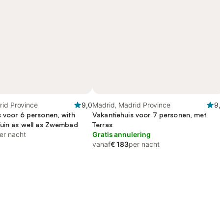
rid Province
9,0
Madrid, Madrid Province
9
s voor 6 personen, with
Vakantiehuis voor 7 personen, met
Tuin as well as Zwembad
Terras
er nacht
Gratis annulering
vanaf
€ 183
per nacht