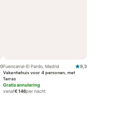
,0
Fuencarral-El Pardo, Madrid
9,3
Vakantiehuis voor 4 personen, met
Terras
Gratis annulering
vanaf
€ 146
per nacht