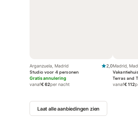
Arganzuela, Madrid
2,0
Madrid, Mad
Studio voor 4 personen
Vakantiehui
Gratis annulering
Terras and 
vanaf
€ 62
per nacht
vanaf
€ 112
p
Laat alle aanbiedingen zien