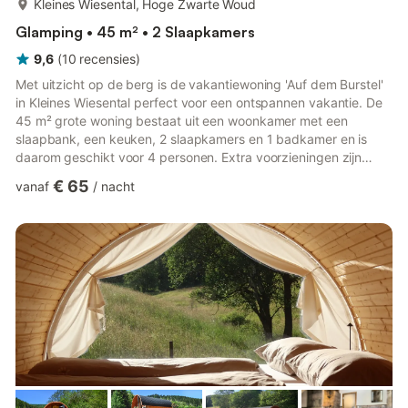
Kleines Wiesental, Hoge Zwarte Woud
Glamping • 45 m² • 2 Slaapkamers
9,6
(
10
recensies
)
Met uitzicht op de berg is de vakantiewoning 'Auf dem Burstel'
in Kleines Wiesental perfect voor een ontspannen vakantie. De
45 m² grote woning bestaat uit een woonkamer met een
slaapbank, een keuken, 2 slaapkamers en 1 badkamer en is
daarom geschikt voor 4 personen. Extra voorzieningen zijn
high-speed Wi-Fi (geschikt voor videogesprekken) en een tv.
€ 65
vanaf
/
nacht
Verder is er een tafeltennistafel beschikbaar op het terrein. Een
babybedje is ook beschikbaar. Deze vakantiewoning biedt een
eigen buitenruimte met een zwembad, een overdekt terras en
een barbecue. Dit appartement beschikt over een gedeelde
tu...