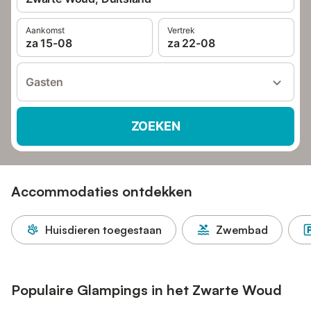
Aankomst
Vertrek
za 15-08
za 22-08
Gasten
ZOEKEN
Accommodaties ontdekken
Huisdieren toegestaan
Zwembad
Populaire Glampings in het Zwarte Woud