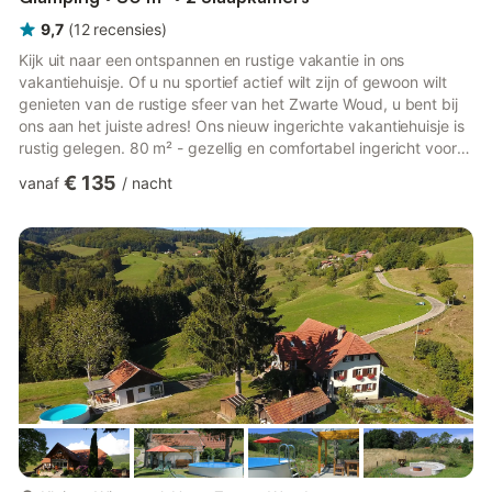
9,7
(
12
recensies
)
Kijk uit naar een ontspannen en rustige vakantie in ons
vakantiehuisje. Of u nu sportief actief wilt zijn of gewoon wilt
genieten van de rustige sfeer van het Zwarte Woud, u bent bij
ons aan het juiste adres! Ons nieuw ingerichte vakantiehuisje is
rustig gelegen. 80 m² - gezellig en comfortabel ingericht voor 2
tot 4 personen. In onze open woon-eetkamer vindt u een
€ 135
vanaf
/
nacht
volledig uitgeruste keuken met Thermomix, vaatwasser etc.,
evenals een 4K Ultra HD TV en wifi. Het huisje beschikt tevens
over een wasmachine en een kluis voor het veilig opbergen van
uw waardevolles. Kijk uit naar een ontspannen...
meer...