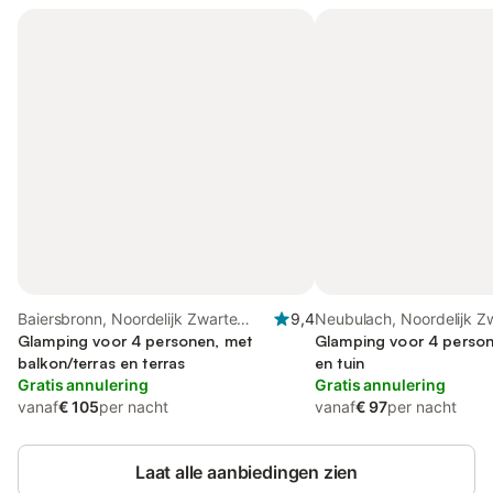
Baiersbronn, Noordelijk Zwarte
9,4
Neubulach, Noordelijk Z
Woud
Glamping voor 4 personen, met
Woud
Glamping voor 4 person
balkon/terras en terras
en tuin
Gratis annulering
Gratis annulering
vanaf
€ 105
per nacht
vanaf
€ 97
per nacht
Laat alle aanbiedingen zien