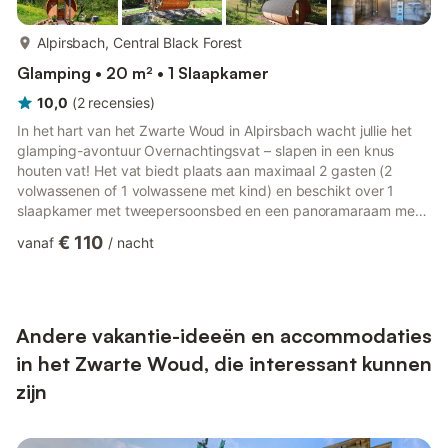
meer...
Alpirsbach, Central Black Forest
Glamping • 20 m² • 1 Slaapkamer
10,0
(
2
recensies
)
In het hart van het Zwarte Woud in Alpirsbach wacht jullie het
glamping-avontuur Overnachtingsvat – slapen in een knus
houten vat! Het vat biedt plaats aan maximaal 2 gasten (2
volwassenen of 1 volwassene met kind) en beschikt over 1
slaapkamer met tweepersoonsbed en een panoramaraam met
uitzicht op weiden en bosrand. Met wat geluk zien jullie koeien
€ 110
vanaf
/
nacht
direct voor het raam. De badkamer met douche, wc en wastafel
ligt op ca. 20 m afstand in het hofhuis en is exclusief voor
vatgasten gereserveerd. Beddengoed, handdoeken en een
föhn zijn aanwezig. In het vat staat een ventilator. Er is bewust
ge...
Andere vakantie-ideeën en accommodaties
in het Zwarte Woud, die interessant kunnen
zijn