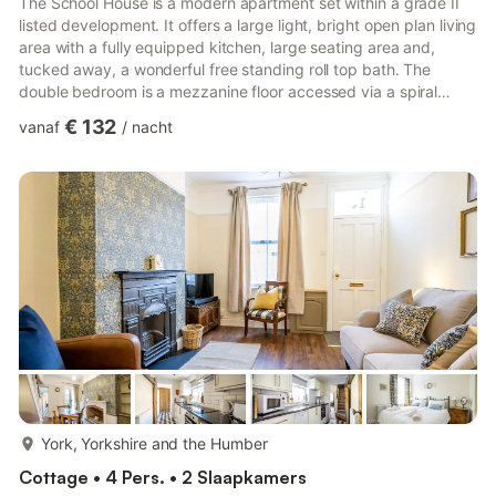
The School House is a modern apartment set within a grade II
listed development. It offers a large light, bright open plan living
area with a fully equipped kitchen, large seating area and,
tucked away, a wonderful free standing roll top bath. The
double bedroom is a mezzanine floor accessed via a spiral
staircase, a unique feature of apartments in York. There is a
€ 132
vanaf
/
nacht
also a separate bathroom with a walk in shower, which has been
finished to a very high standard. The living space is a fantastic
escape from the City of York, where you can kick back and
relax in the comfort of your own hideaway....
meer...
York, Yorkshire and the Humber
Cottage • 4 Pers. • 2 Slaapkamers