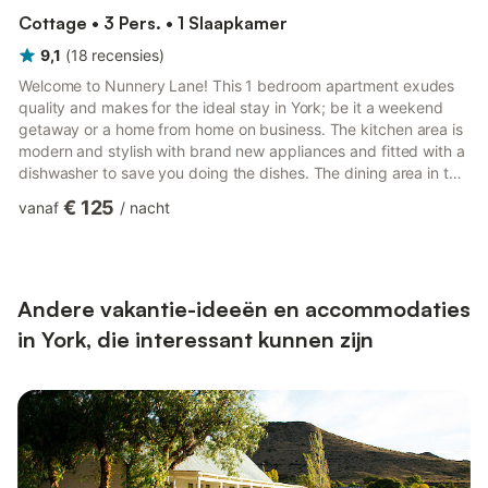
Cottage • 3 Pers. • 1 Slaapkamer
9,1
(
18
recensies
)
Welcome to Nunnery Lane! This 1 bedroom apartment exudes
quality and makes for the ideal stay in York; be it a weekend
getaway or a home from home on business. The kitchen area is
modern and stylish with brand new appliances and fitted with a
dishwasher to save you doing the dishes. The dining area in the
apartment features a bistro table with seating for 2. The living
€ 125
vanaf
/
nacht
area offers the perfect opportunity to relax on the the
comfortable sofa in front of the LCD TV. The apartment features
1 double bedroom that has been furnished to a very high
standard, with luxury linen and bedding. There ar...
Andere vakantie-ideeën en accommodaties
in York, die interessant kunnen zijn