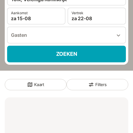
Aankomst
Vertrek
za 15-08
za 22-08
Gasten
ZOEKEN
Kaart
Filters