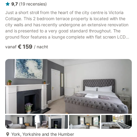
9,7
(
19
recensies
)
Just a short stroll from the heart of the city centre is Victoria
Cottage. This 2 bedroom terrace property is located with the
city walls and has recently undergone an extensive renovation
and is presented to a very good standard throughout. The
ground floor features a lounge complete with flat screen LCD
TV and soundbar. The room leads through to the dining area
€ 159
vanaf
/
nacht
that can seat 4 for dinner. The kitchen is equipped with a
granite worktop, dishwasher and fridge freezer. There is also a
washer/dryer that can be found in the external garage. The
house bathroom is on the ground floor at the rear...
meer...
York, Yorkshire and the Humber