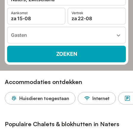
Aankomst
Vertrek
za 15-08
za 22-08
Gasten
ZOEKEN
Accommodaties ontdekken
Huisdieren toegestaan
Internet
Populaire Chalets & blokhutten in Naters