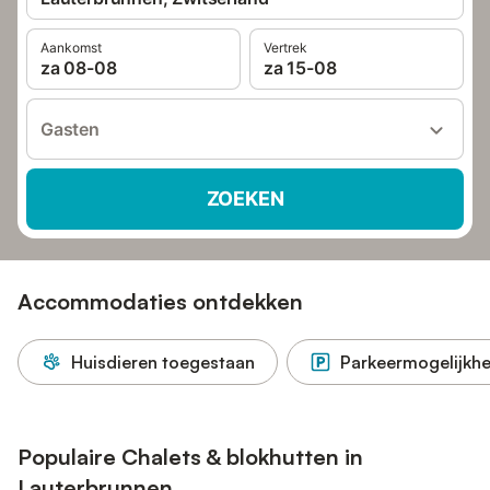
Aankomst
Vertrek
za 08-08
za 15-08
Gasten
ZOEKEN
Accommodaties ontdekken
Huisdieren toegestaan
Parkeermogelijkhe
Populaire Chalets & blokhutten in
Lauterbrunnen