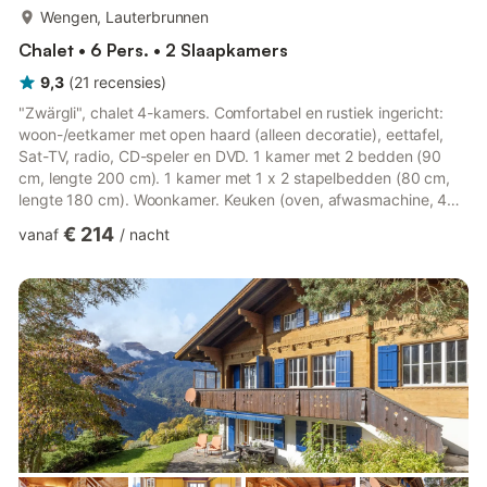
meer...
Wengen, Lauterbrunnen
Chalet • 6 Pers. • 2 Slaapkamers
9,3
(
21
recensies
)
"Zwärgli", chalet 4-kamers. Comfortabel en rustiek ingericht:
woon-/eetkamer met open haard (alleen decoratie), eettafel,
Sat-TV, radio, CD-speler en DVD. 1 kamer met 2 bedden (90
cm, lengte 200 cm). 1 kamer met 1 x 2 stapelbedden (80 cm,
lengte 180 cm). Woonkamer. Keuken (oven, afwasmachine, 4
inductiekookplaten, broodrooster, waterkoker, magnetron,
€ 214
vanaf
/
nacht
diepvriezer, elektrische koffiemachine, pads voor de
koffiemachine (Nespresso) extra, fondue Set (chinese, kaas)).
Douche, douche/WC, aparte WC. Elektrische verwarming,
boiler. Bovenverdieping: (ladder) open galerij met 1 2-pers bed
(1 x 140 cm...