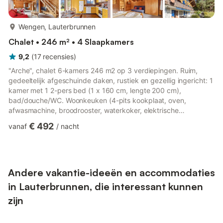
meer...
Wengen, Lauterbrunnen
Chalet • 246 m² • 4 Slaapkamers
9,2
(
17
recensies
)
"Arche", chalet 6-kamers 246 m2 op 3 verdiepingen. Ruim,
gedeeltelijk afgeschuinde daken, rustiek en gezellig ingericht: 1
kamer met 1 2-pers bed (1 x 160 cm, lengte 200 cm),
bad/douche/WC. Woonkeuken (4-pits kookplaat, oven,
afwasmachine, broodrooster, waterkoker, elektrische
koffiemachine, pads voor de koffiemachine (Nespresso) extra,
€ 492
vanaf
/
nacht
fondue Set (kaas)). Bovenverdieping: groot eetkamer met
Kabel-TV, radio, CD-speler en DVD. 1 kamer met 1 2-pers bed
(180 cm, lengte 200 cm). 1 kamer met 4 bedden (90 cm, lengte
200 cm). 2 bad/douche/WC's. Zolderverdieping: 1 kamer met
afgeschuinde daken met ...
Andere vakantie-ideeën en accommodaties
in Lauterbrunnen, die interessant kunnen
zijn