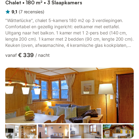
Chalet • 180 m² • 3 Slaapkamers
9,1
(
7
recensies
)
"Wätterlücke", chalet 5-kamers 180 m2 op 3 verdiepingen.
Comfortabel en gezellig ingericht: eetkamer met eettafel.
Uitgang naar het balkon. 1 kamer met 1 2-pers bed (140 cm,
lengte 200 cm). 1 kamer met 2 bedden (90 cm, lengte 200 cm).
Keuken (oven, afwasmachine, 4 keramische glas kookplaten,
broodrooster, waterkoker, elektrische koffiemachine, pads voor
€ 339
vanaf
/
nacht
de koffiemachine (Nespresso) extra, raclette oven, fondue Set
(kaas)). Bad/douche/WC. Elektrische verwarming, boiler.
Souterrain: woonkamer met 1 bed (90 cm, lengte 200 cm),
zwedenkachel, Kabel-TV en DVD. Uitgang naar het terras.
Bovenverdie...