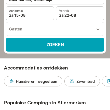
Aankomst
Vertrek
za 15-08
za 22-08
Gasten
ZOEKEN
Accommodaties ontdekken
Huisdieren toegestaan
Zwembad
Populaire Campings in Stiermarken