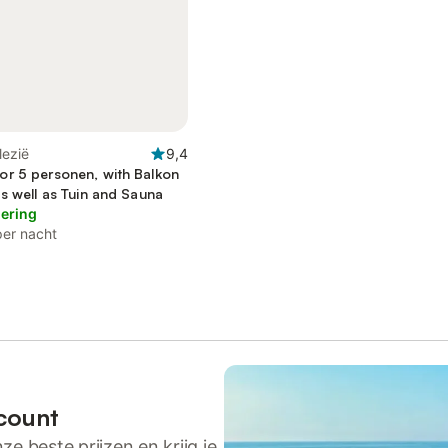
lezië
9,4
r 5 personen, with Balkon
s well as Tuin and Sauna
lering
per nacht
count
ze beste prijzen en krijg je