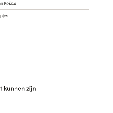
an Košice
rpjes
t kunnen zijn