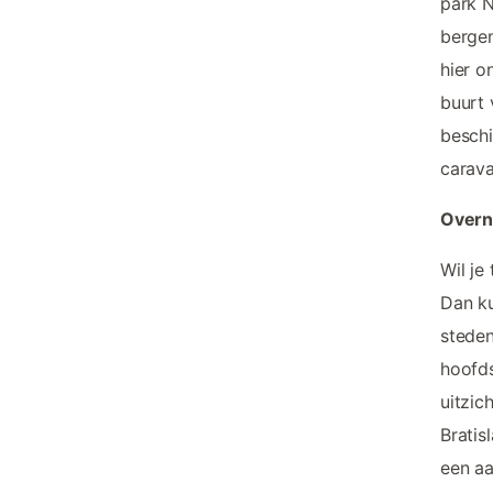
park N
bergen
hier o
buurt 
beschi
carava
Overn
Wil je
Dan ku
steden
hoofds
uitzic
Bratis
een aa