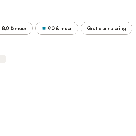
8,0
& meer
9,0
& meer
Gratis annulering