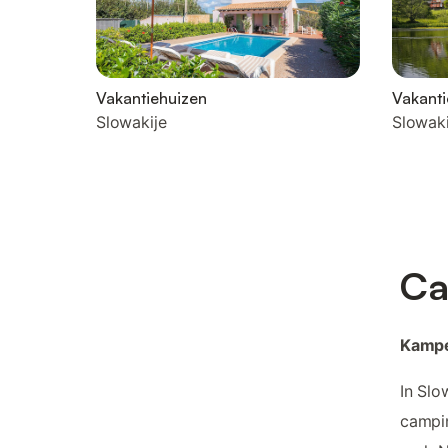
Vakantiehuizen
Vakant
Slowakije
Slowaki
Ca
Kampe
In Slo
campin