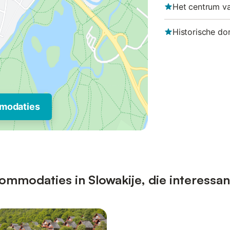
Het centrum v
Historische do
modaties
mmodaties in Slowakije, die interessan