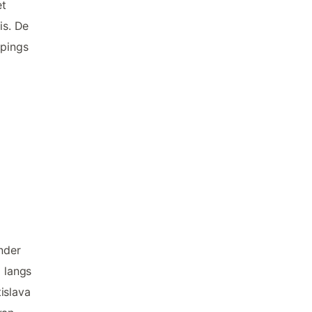
et
is. De
mpings
onder
 langs
islava