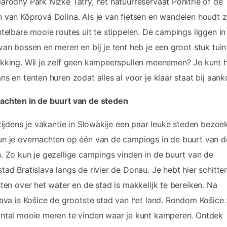
árodný Park Nízke Tatry, het natuurreservaat Ponitrie of de
 van Kôprová Dolina. Als je van fietsen en wandelen houdt z
ntelbare mooie routes uit te stippelen. De campings liggen in
van bossen en meren en bij je tent heb je een groot stuk tuin
kking. Wil je zelf geen kampeerspullen meenemen? Je kunt h
ns en tenten huren zodat alles al voor je klaar staat bij aan
achten in de buurt van de steden
 tijdens je vakantie in Slowakije een paar leuke steden bezoe
n je overnachten op één van de campings in de buurt van d
. Zo kun je gezellige campings vinden in de buurt van de
tad Bratislava langs de rivier de Donau. Je hebt hier schitte
hten over het water en de stad is makkelijk te bereiken. Na
lava is Košice de grootste stad van het land. Rondom Košice 
ntal mooie meren te vinden waar je kunt kamperen. Ontdek