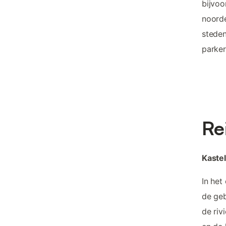
bijvoo
noorde
steden
parker
Re
Kastel
In het
de ge
de riv