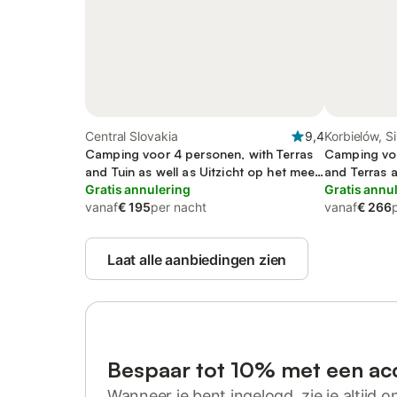
Central Slovakia
9,4
Korbielów, Si
Camping voor 4 personen, with Terras
Camping voo
and Tuin as well as Uitzicht op het meer
and Terras a
and Uitzicht
Gratis annulering
Gratis annu
vanaf
€ 195
per nacht
vanaf
€ 266
Laat alle aanbiedingen zien
Bespaar tot 10% met een ac
Wanneer je bent ingelogd, zie je altijd on