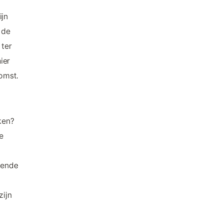
ijn
 de
 ter
ier
komst.
ken?
e
rende
zijn