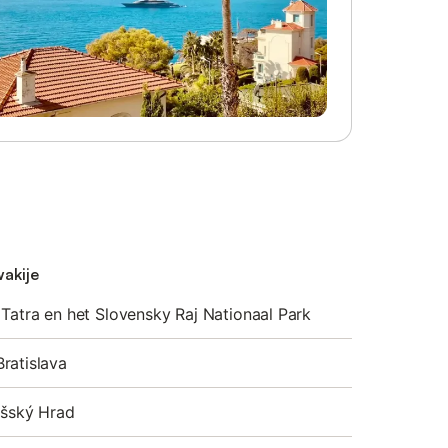
wakije
 Tatra en het Slovensky Raj Nationaal Park
ratislava
išský Hrad