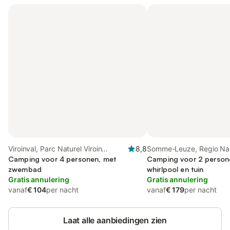
Viroinval, Parc Naturel Viroin
8,8
Somme-Leuze, Regio N
Hermeton
Camping voor 4 personen, met
Camping voor 2 person
zwembad
whirlpool en tuin
Gratis annulering
Gratis annulering
vanaf
€ 104
per nacht
vanaf
€ 179
per nacht
Laat alle aanbiedingen zien