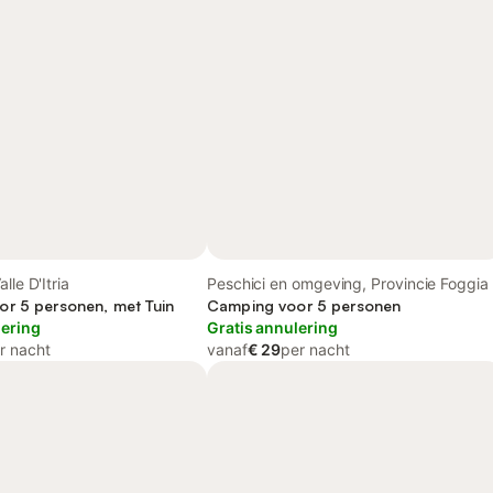
lle D'Itria
Peschici en omgeving, Provincie Foggia
r 5 personen, met Tuin
Camping voor 5 personen
lering
Gratis annulering
r nacht
vanaf
€ 29
per nacht