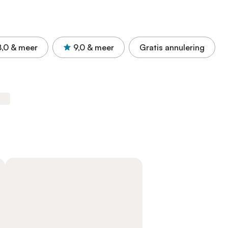
8,0
& meer
9,0
& meer
Gratis annulering