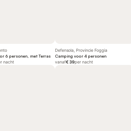
lento
Defensola, Provincie Foggia
r 6 personen, met Terras
Camping voor 4 personen
r nacht
vanaf
€ 39
per nacht