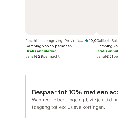
Peschici en omgeving, Provincie
10,0
Gallipoli, Sa
Foggia
Camping voor 5 personen
Camping voo
Gratis annulering
Gratis annu
vanaf
€ 28
per nacht
vanaf
€ 51
pe
Bespaar tot 10% met een ac
Wanneer je bent ingelogd, zie je altijd on
toegang tot exclusieve kortingen.
Log in of registreer