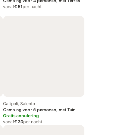
Camping voor 4 personen, met Terras
vanaf
€ 51
per nacht
Gallipoli, Salento
Camping voor 5 personen, met Tuin
Gratis annulering
vanaf
€ 30
per nacht