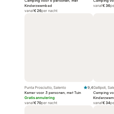
Camping voor 6 personen, met
Camping vo
Kinderzwembad
vanaf
€ 36
pe
vanaf
€ 26
per nacht
Punta Prosciutto, Salento
9,4
Gallipoli, Sa
Kamer voor 3 personen, met Tuin
Camping vo
Gratis annulering
Kinderzwe
vanaf
€ 70
per nacht
vanaf
€ 34
pe