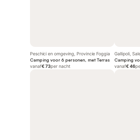
Peschici en omgeving, Provincie Foggia
Gallipoli, Sa
Camping voor 6 personen, met Terras
Camping voo
vanaf
€ 73
per nacht
vanaf
€ 46
pe