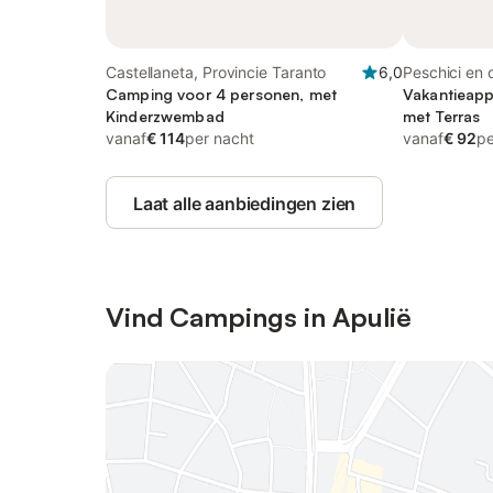
Castellaneta, Provincie Taranto
6,0
Peschici en 
Camping voor 4 personen, met
Vakantieapp
Kinderzwembad
met Terras
vanaf
€ 114
per nacht
vanaf
€ 92
pe
Laat alle aanbiedingen zien
Vind Campings in Apulië