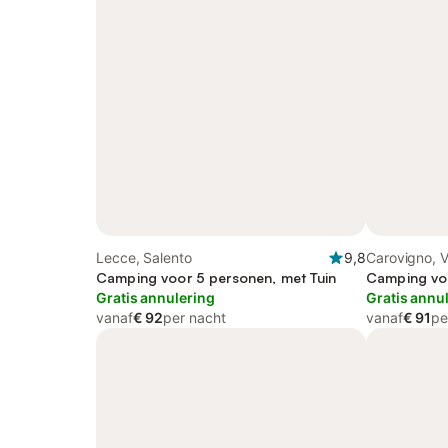
Lecce, Salento
9,8
Carovigno, Va
Camping voor 5 personen, met Tuin
Camping voo
Gratis annulering
Gratis annu
vanaf
€ 92
per nacht
vanaf
€ 91
pe