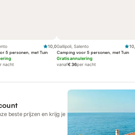
lento
10,0
Gallipoli, Salento
10
r 5 personen, met Tuin
Camping voor 5 personen, met Tuin
lering
Gratis annulering
r nacht
vanaf
€ 36
per nacht
count
ze beste prijzen en krijg je