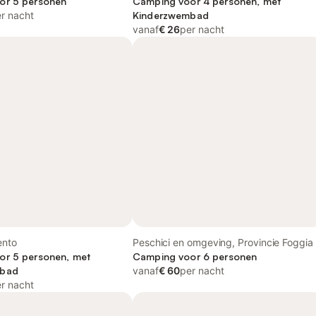
or 5 personen
Camping voor 4 personen, met
r nacht
Kinderzwembad
vanaf
€ 26
per nacht
lento
Peschici en omgeving, Provincie Foggia
or 5 personen, met
Camping voor 6 personen
mbad
vanaf
€ 60
per nacht
r nacht