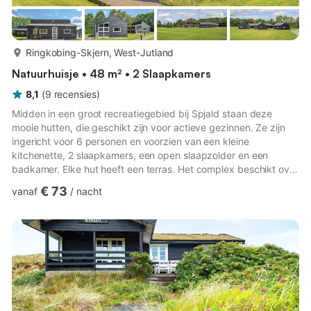
meer...
Ringkobing-Skjern, West-Jutland
Natuurhuisje • 48 m² • 2 Slaapkamers
8,1
(
9
recensies
)
Midden in een groot recreatiegebied bij Spjald staan deze
mooie hutten, die geschikt zijn voor actieve gezinnen. Ze zijn
ingericht voor 6 personen en voorzien van een kleine
kitchenette, 2 slaapkamers, een open slaapzolder en een
badkamer. Elke hut heeft een terras. Het complex beschikt over
een fitnesscentrum, verschillende balspeelvelden en een
€ 73
vanaf
/
nacht
zwembad dat op afspraak gebruikt kan worden. Spjald is een
gezellig stadje met goede winkelmogelijkheden, ingebed in
prachtige natuur. Een uitstapje naar Ringkøbing is aan te
bevelen. Zie ook: C80634+635+636+658+660.