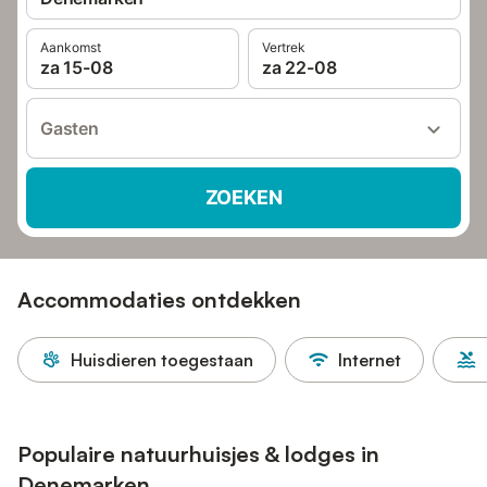
Aankomst
Vertrek
za 15-08
za 22-08
Gasten
ZOEKEN
Accommodaties ontdekken
Huisdieren toegestaan
Internet
Populaire natuurhuisjes & lodges in
Denemarken