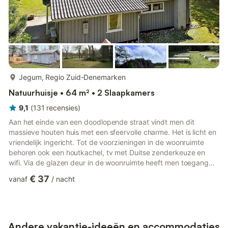
meer...
Jegum, Regio Zuid-Denemarken
Natuurhuisje • 64 m² • 2 Slaapkamers
9,1
(
131
recensies
)
Aan het einde van een doodlopende straat vindt men dit
massieve houten huis met een sfeervolle charme. Het is licht en
vriendelijk ingericht. Tot de voorzieningen in de woonruimte
behoren ook een houtkachel, tv met Duitse zenderkeuze en
wifi. Via de glazen deur in de woonruimte heeft men toegang
tot het gedeeltelijk beschutte terras met een grasveld ervoor
€ 37
vanaf
/
nacht
voor spel en plezier van de kinderen. Praktische helpers zoals
een wasmachine en een wasdroger zijn ook aanwezig. Naast
de twee slaapkamers met 6 slaapplaatsen in het huis staat er
naast het bijgebouw, als alternatieve mogelijkheid, nog e...
Andere vakantie-ideeën en accommodaties