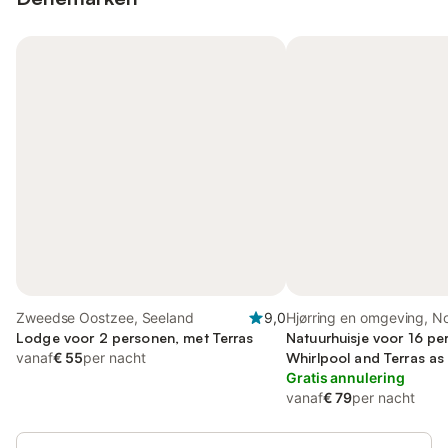
Zweedse Oostzee, Seeland
9,0
Hjørring en omgeving, N
Lodge voor 2 personen, met Terras
Jutland
Natuurhuisje voor 16 pe
vanaf
€ 55
per nacht
Whirlpool and Terras as
Gratis annulering
vanaf
€ 79
per nacht