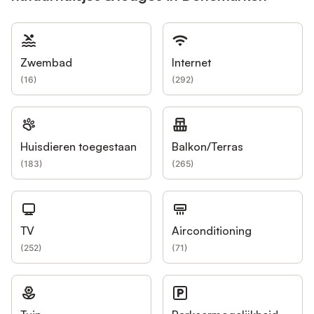
Zwembad
Internet
(
16
)
(
292
)
Huisdieren toegestaan
Balkon/Terras
(
183
)
(
265
)
TV
Airconditioning
(
252
)
(
71
)