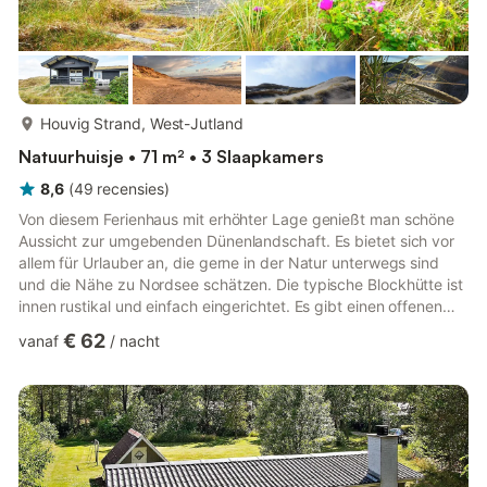
meer...
Houvig Strand, West-Jutland
Natuurhuisje • 71 m² • 3 Slaapkamers
8,6
(
49
recensies
)
Von diesem Ferienhaus mit erhöhter Lage genießt man schöne
Aussicht zur umgebenden Dünenlandschaft. Es bietet sich vor
allem für Urlauber an, die gerne in der Natur unterwegs sind
und die Nähe zu Nordsee schätzen. Die typische Blockhütte ist
innen rustikal und einfach eingerichtet. Es gibt einen offenen
Küchen-/Wohnbereich, drei Schlafzimmer sowie ein Bad. Ein
€ 62
vanaf
/
nacht
Schlafzimmer mit Doppelbett, die beiden anderen mit jeweils
einer 60 cm schmalen Koje und hängender Koje darüber (siehe
Fotos). Das Haus ist für max. 4 Personen zugelassen. Für
sonnige Tage stehen im Außenbereich teils überdachte Terr...