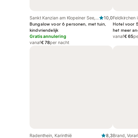
Sankt Kanzian am Klopeiner See,
10,0
Feldkirchen i
Karinthië
Bungalow voor 6 personen, met tuin,
Hotel voor 5
kindvriendelijk
het meer an
Gratis annulering
kindvriendeli
vanaf
€ 65
pe
vanaf
€ 78
per nacht
Radenthein, Karinthië
8,3
Brand, Vorar