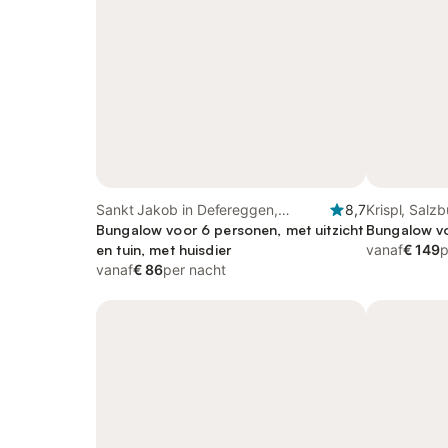
Sankt Jakob in Defereggen,
8,7
Krispl, Salzb
Oostenrijkse Alpen
Bungalow voor 6 personen, met uitzicht
Bungalow vo
en tuin, met huisdier
vanaf
€ 149
p
vanaf
€ 86
per nacht