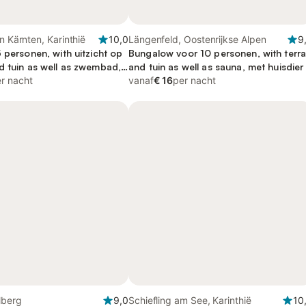
n Kärnten, Karinthië
10,0
Längenfeld, Oostenrijkse Alpen
9
 personen, with uitzicht op
Bungalow voor 10 personen, with terr
d tuin as well as zwembad,
and tuin as well as sauna, met huisdier
jk
r nacht
vanaf
€ 16
per nacht
lberg
9,0
Schiefling am See, Karinthië
10