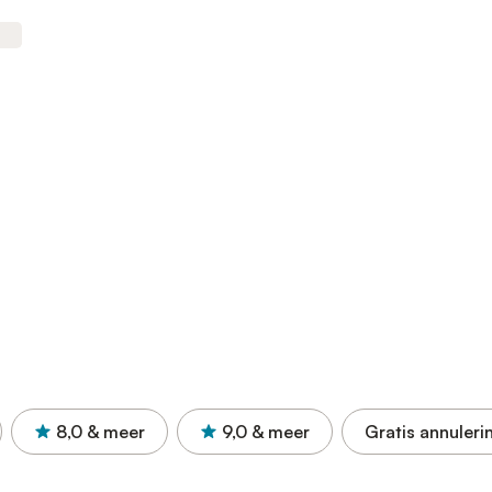
8,0
& meer
9,0
& meer
Gratis annuleri