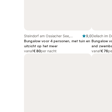
Steindorf am Ossiacher See,
9,0
Dellach im Dr
Karinthië
Bungalow voor 4 personen, met tuin en
Bungalow vo
uitzicht op het meer
and zwembad
vanaf
€ 80
per nacht
vanaf
€ 76
pe