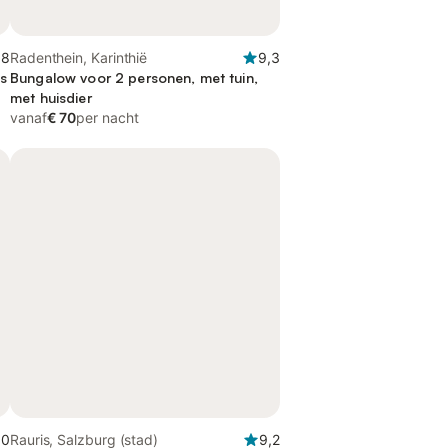
,8
Radenthein, Karinthië
9,3
as
Bungalow voor 2 personen, met tuin,
met huisdier
vanaf
€ 70
per nacht
,0
Rauris, Salzburg (stad)
9,2