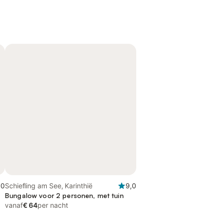
,0
Schiefling am See, Karinthië
9,0
Bungalow voor 2 personen, met tuin
vanaf
€ 64
per nacht