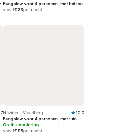
n
Bungalow voor 4 personen, met balkon
vanaf
€ 33
per nacht
,7
Nüziders, Vorarlberg
10,0
s
Bungalow voor 4 personen, met tuin
Gratis annulering
vanaf
€ 98
per nacht