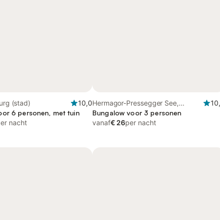
urg (stad)
10,0
Hermagor-Pressegger See,
10
or 6 personen, met tuin
Karinthië
Bungalow voor 3 personen
er nacht
vanaf
€ 26
per nacht