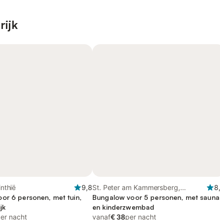
rijk
inthië
9,8
St. Peter am Kammersberg,
8
or 6 personen, met tuin,
Stiermarken
Bungalow voor 5 personen, met sauna
jk
en kinderzwembad
er nacht
vanaf
€ 38
per nacht