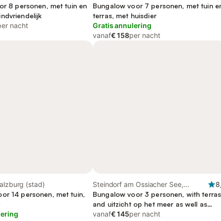
or 8 personen, met tuin en
Bungalow voor 7 personen, met tuin e
ndvriendelijk
terras, met huisdier
per nacht
Gratis annulering
vanaf
€ 158
per nacht
alzburg (stad)
Steindorf am Ossiacher See,
8
or 14 personen, met tuin,
Karinthië
Bungalow voor 3 personen, with terra
and uitzicht op het meer as well as
lering
uitzicht and tuin
vanaf
€ 145
per nacht