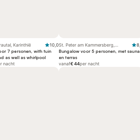
autal, Karinthië
10,0
St. Peter am Kammersberg,
8
or 7 personen, with tuin
Stiermarken
Bungalow voor 5 personen, met sauna
 as well as whirlpool
en terras
r nacht
vanaf
€ 44
per nacht