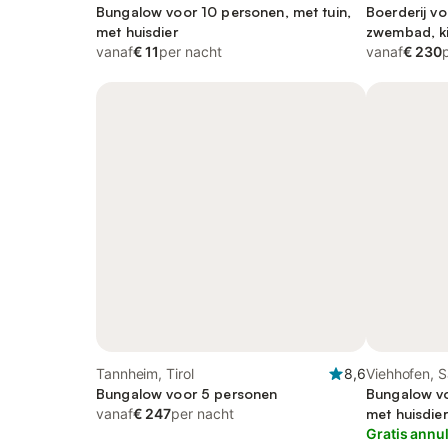
Bungalow voor 10 personen, met tuin,
Boerderij vo
met huisdier
zwembad, ki
vanaf
€ 11
per nacht
vanaf
€ 230
Tannheim, Tirol
8,6
Viehhofen, S
Bungalow voor 5 personen
Bungalow vo
vanaf
€ 247
per nacht
met huisdier
Gratis annu