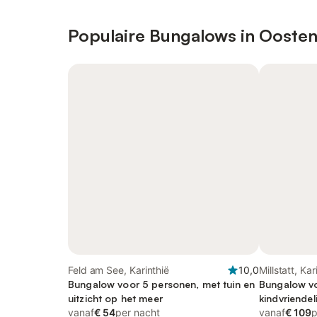
Populaire Bungalows in Oosten
Feld am See, Karinthië
10,0
Millstatt, Kar
Bungalow voor 5 personen, met tuin en
Bungalow vo
uitzicht op het meer
kindvriendeli
vanaf
€ 54
per nacht
vanaf
€ 109
p