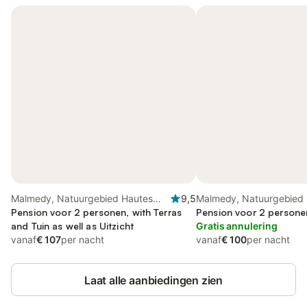
Malmedy, Natuurgebied Hautes
9,5
Malmedy, Natuurgebied
Fagnes
Pension voor 2 personen, with Terras
Fagnes
Pension voor 2 persone
and Tuin as well as Uitzicht
Gratis annulering
vanaf
€ 107
per nacht
vanaf
€ 100
per nacht
Laat alle aanbiedingen zien