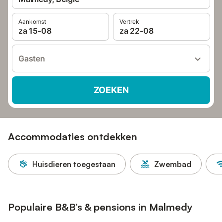
Aankomst
Vertrek
za 15-08
za 22-08
Gasten
ZOEKEN
Accommodaties ontdekken
Huisdieren toegestaan
Zwembad
Populaire B&B’s & pensions in Malmedy