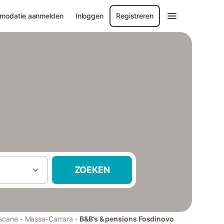
modatie aanmelden
Inloggen
Registreren
ZOEKEN
·
·
scane
Massa-Carrara
B&B’s & pensions Fosdinovo