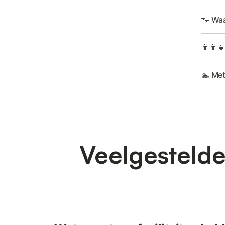
🐾 Waa
👩‍👩‍
🏊 Me
Veelgestelde