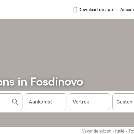
Download de app
Accom
ons in Fosdinovo
Aankomst
Vertrek
Gasten
·
·
Vakantiehuizen
Italië
To