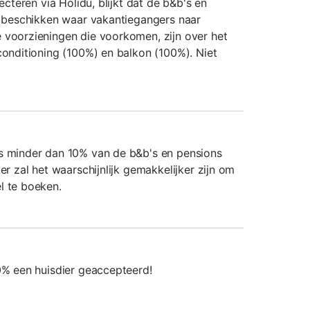
lecteren via Holidu, blijkt dat de b&b's en
en beschikken waar vakantiegangers naar
 voorzieningen die voorkomen, zijn over het
conditioning (100%) en balkon (100%). Niet
is minder dan 10% van de b&b's en pensions
er zal het waarschijnlijk gemakkelijker zijn om
l te boeken.
00% een huisdier geaccepteerd!