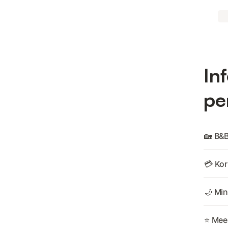
In
pe
🏡 B&B
💳 Kor
🌙 Min
⭐ Mee