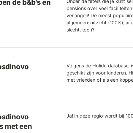
bben de b&b's en
Onder de filters die je kunt se
pensions over veel faciliteit
verlangen! De meest populaire
algemeen: uitzicht (100%), air
slecht, toch?
Fosdinovo
Volgens de Holidu database, 
geschikt zijn voor kinderen. Hi
met vrienden of als een koppe
Fosdinovo
Ja! In deze regio wordt bij 1
s met een