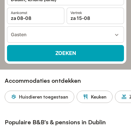
Aankomst
Vertrek
za 08-08
za 15-08
Gasten
ZOEKEN
Accommodaties ontdekken
Huisdieren toegestaan
Keuken
Populaire B&B’s & pensions in Dublin