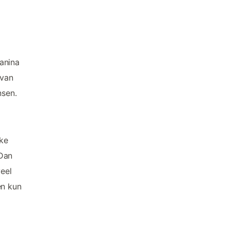
anina
 van
nsen.
uke
 Dan
veel
en kun