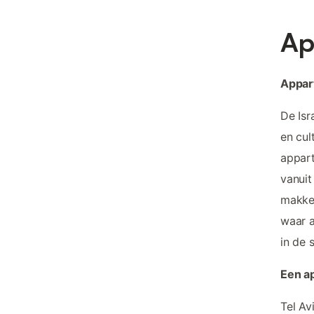
Ap
Appar
De Isr
en cul
appart
vanuit
makkel
waar a
in de 
Een ap
Tel Av