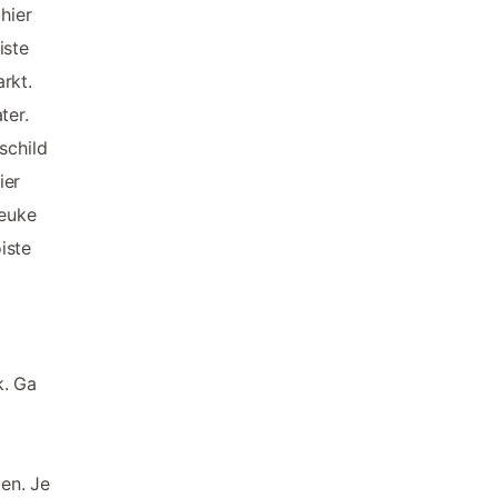
hier
iste
rkt.
ter.
schild
ier
leuke
iste
k. Ga
ten. Je