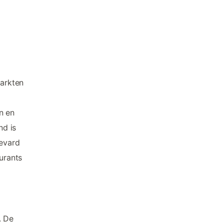
markten
n en
nd is
levard
urants
. De