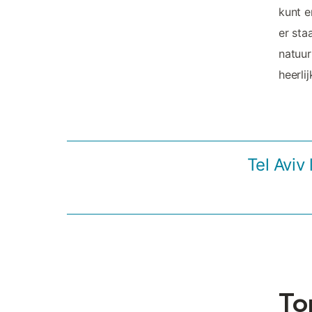
kunt e
er sta
natuur
heerli
Tel Aviv
To