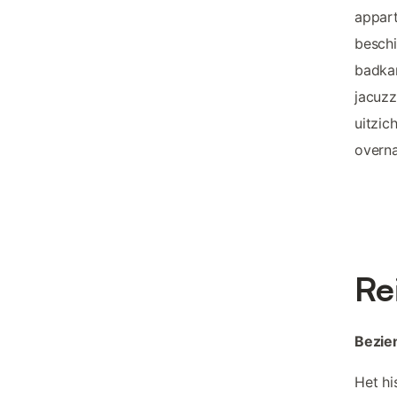
appart
besch
badka
jacuzz
uitzic
overna
Re
Bezie
Het hi