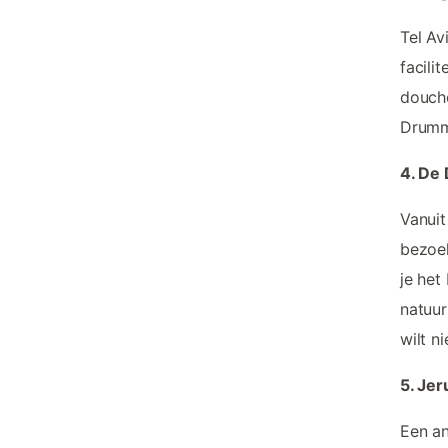
Tel Av
facili
douche
Drumm
4. De
Vanuit
bezoek
je het
natuur
wilt n
5. Je
Een an