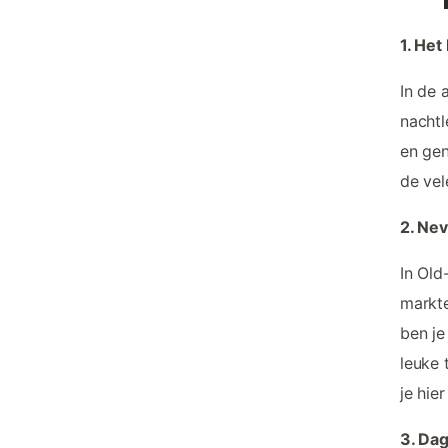
1. Het
In de 
nachtl
en gen
de vel
2. Ne
In Old
markte
ben je
leuke 
je hier
3. Dag