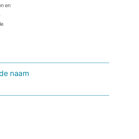
en en
s
de
.
n de naam