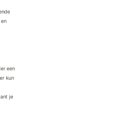
kende
n en
der een
er kun
ant je