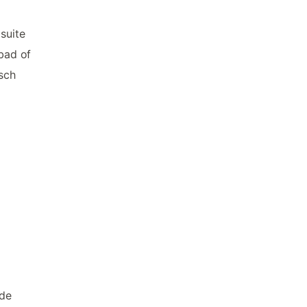
suite
bad of
isch
 de