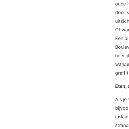
oude h
door s
uitzic
Of wan
Een pl
Boulev
heerli
wandel
graffi
Eten, 
Als je
bijvoo
inslaa
strand