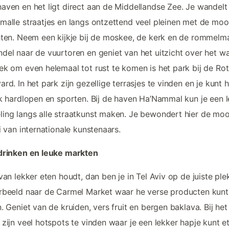
aven en het ligt direct aan de Middellandse Zee. Je wandelt 
malle straatjes en langs ontzettend veel pleinen met de moo
hten. Neem een kijkje bij de moskee, de kerk en de rommelma
del naar de vuurtoren en geniet van het uitzicht over het wa
ek om even helemaal tot rust te komen is het park bij de Rot
ard. In het park zijn gezellige terrasjes te vinden en je kunt h
jk hardlopen en sporten. Bij de haven Ha’Nammal kun je een 
ing langs alle straatkunst maken. Je bewondert hier de moo
ti van internationale kunstenaars.
drinken en leuke markten
 van lekker eten houdt, dan ben je in Tel Aviv op de juiste ple
rbeeld naar de Carmel Market waar he verse producten kunt
n. Geniet van de kruiden, vers fruit en bergen baklava. Bij het
 zijn veel hotspots te vinden waar je een lekker hapje kunt e