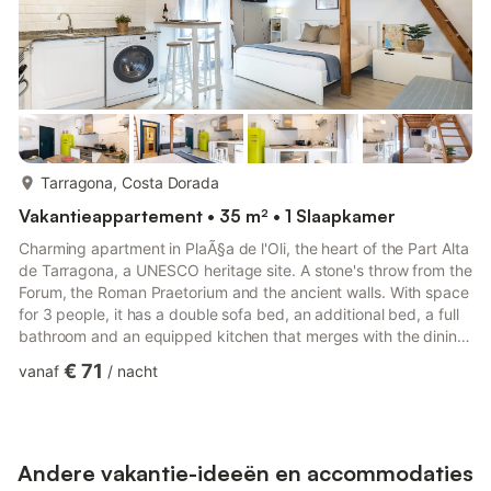
meer...
Tarragona, Costa Dorada
Vakantieappartement • 35 m² • 1 Slaapkamer
Charming apartment in PlaÃ§a de l'Oli, the heart of the Part Alta
de Tarragona, a UNESCO heritage site. A stone's throw from the
Forum, the Roman Praetorium and the ancient walls. With space
for 3 people, it has a double sofa bed, an additional bed, a full
bathroom and an equipped kitchen that merges with the dining
room-living room. With a balcony overlooking the square.
€ 71
vanaf
/
nacht
Comfort guaranteed with air conditioning and Wi-Fi. Just 10'
from Miracle Beach. A unique experience in a historic enclave!
Stairs: Apartment is on a 1st floor without elevator. Normal
situation in Old Town buildings. Addi...
Andere vakantie-ideeën en accommodaties