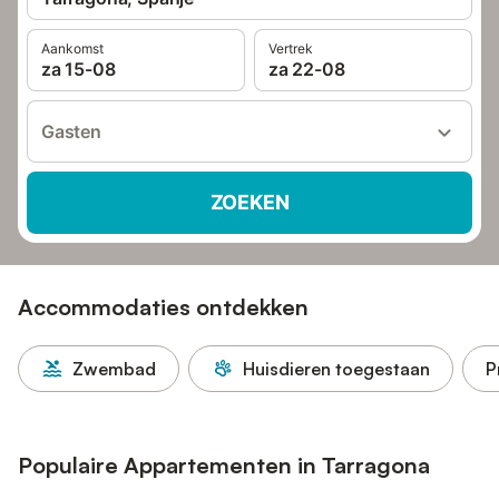
Aankomst
Vertrek
za 15-08
za 22-08
Gasten
ZOEKEN
Accommodaties ontdekken
Zwembad
Huisdieren toegestaan
P
Populaire Appartementen in Tarragona