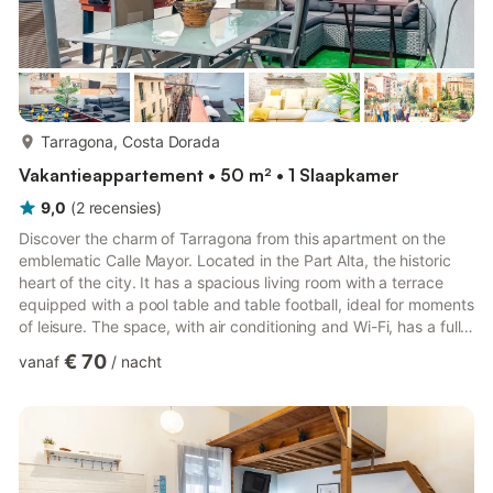
meer...
Tarragona, Costa Dorada
Vakantieappartement • 50 m² • 1 Slaapkamer
9,0
(
2
recensies
)
Discover the charm of Tarragona from this apartment on the
emblematic Calle Mayor. Located in the Part Alta, the historic
heart of the city. It has a spacious living room with a terrace
equipped with a pool table and table football, ideal for moments
of leisure. The space, with air conditioning and Wi-Fi, has a fully
equipped kitchen, a full bathroom and an additional toilet. The
€ 70
vanaf
/
nacht
master bedroom, warm and comfortable, has a double bed.
Stairs: Apartment is on a 3th floor without elevator. Normal
situation in Old Town buildings. Additional Tourist Tax: Please
note that in our city a Tourist T...