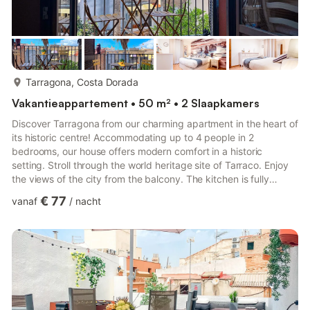
meer...
Tarragona, Costa Dorada
Vakantieappartement • 50 m² • 2 Slaapkamers
Discover Tarragona from our charming apartment in the heart of
its historic centre! Accommodating up to 4 people in 2
bedrooms, our house offers modern comfort in a historic
setting. Stroll through the world heritage site of Tarraco. Enjoy
the views of the city from the balcony. The kitchen is fully
equipped next to the living-dining room and full bathroom with
€ 77
vanaf
/
nacht
shower. In addition, enjoy free Wi-Fi, air conditioning and a
washing machine. Welcome to your home in Tarragona! Stairs:
Apartment is on a 2th floor without elevator. Normal situation in
Old Town buildings. Additional Tourist Tax: P...