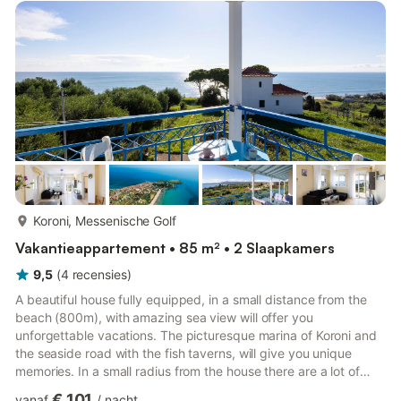
Guests have full access to all the areas of the house, to the
balcony and the garden. Amazing starting point ...
meer...
Koroni, Messenische Golf
Vakantieappartement • 85 m² • 2 Slaapkamers
9,5
(
4
recensies
)
A beautiful house fully equipped, in a small distance from the
beach (800m), with amazing sea view will offer you
unforgettable vacations. The picturesque marina of Koroni and
the seaside road with the fish taverns, will give you unique
memories. In a small radius from the house there are a lot of
beaches, cosmopolitan and more secluded, that can satisfy
€ 101
vanaf
/
nacht