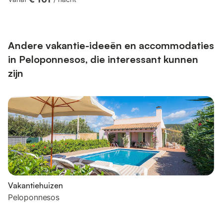
every taste. Visit the majestic castle of Koroni and enjoy the
panoramic view of the bay and the city. Free WiFi and private
parking. Guests will have exclusive access to the house! An
ideal starting point to explore the nearby area and it'...
Andere vakantie-ideeën en accommodaties
in Peloponnesos, die interessant kunnen
zijn
Vakantiehuizen
Peloponnesos