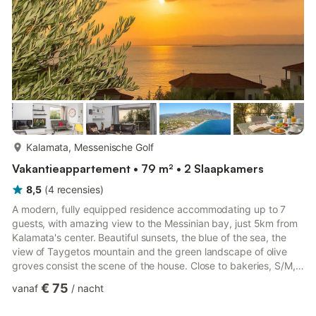
meer...
Kalamata, Messenische Golf
Vakantieappartement • 79 m² • 2 Slaapkamers
8,5
(
4
recensies
)
A modern, fully equipped residence accommodating up to 7
guests, with amazing view to the Messinian bay, just 5km from
Kalamata's center. Beautiful sunsets, the blue of the sea, the
view of Taygetos mountain and the green landscape of olive
groves consist the scene of the house. Close to bakeries, S/M,
cafes and coastal taverns. Relax next to the fireplace and the
€ 75
vanaf
/
nacht
BBQ, preparing fantastic meals with local products! Wifi
(50Mpbs), free and private parking is available for our guests!