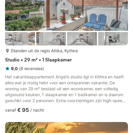
meer...
Eilanden uit de regio Attika, Kythira
Studio • 29 m² • 1 Slaapkamer
9,0
(
8
recensies
)
Het vakantieappartement Angel's studio ligt in Kithira en heeft
alles wat je nodig hebt voor een ontspannen vakantie. De
woning van 29 m² bestaat uit een woonkamer, een volledig
uitgeruste keuken, 1 slaapkamer en 1 badkamer en is daarom
geschikt voor 2 personen. Extra voorzieningen zijn high-speed
Wi-Fi (geschikt voor videogesprekken), een tv, airconditioning,
€ 95
vanaf
/
nacht
een ventilator, een wasmachine en kinderboeken en speelgoed.
Dit studio-appartement heeft een gedeeld open terras voor
ontspannen avonden. De accommodatie ligt op 4 km van het
strand van Lykodimou, dicht bij het dorp Potamos en op 1 k...