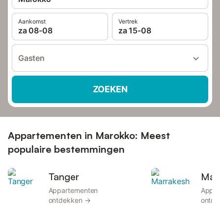
Aankomst
Vertrek
za 08-08
za 15-08
Gasten
ZOEKEN
Appartementen in Marokko: Meest
populaire bestemmingen
Tanger
Mar
Appartementen
Appar
ontdekken →
ontde