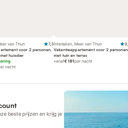
Meer van Thun
7,3
Interlaken, Meer van Thun
9
artement voor 2 personen,
Vakantieappartement voor 2 personen
 met huisdier
met tuin en terras
lering
vanaf
€ 181
per nacht
er nacht
count
ze beste prijzen en krijg je