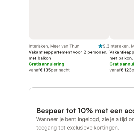
Interlaken, Meer van Thun
9,3
Interlaken, 
Vakantieappartement voor 2 personen,
Vakantieapp
met balkon
met balkon,
Gratis annulering
Gratis annu
vanaf
€ 135
per nacht
vanaf
€ 123
p
Bespaar tot 10% met een ac
Wanneer je bent ingelogd, zie je altijd on
toegang tot exclusieve kortingen.