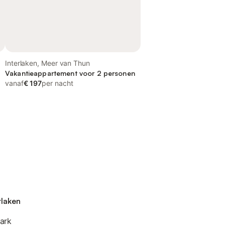
Interlaken, Meer van Thun
Vakantieappartement voor 2 personen
vanaf
€ 197
per nacht
rlaken
ark