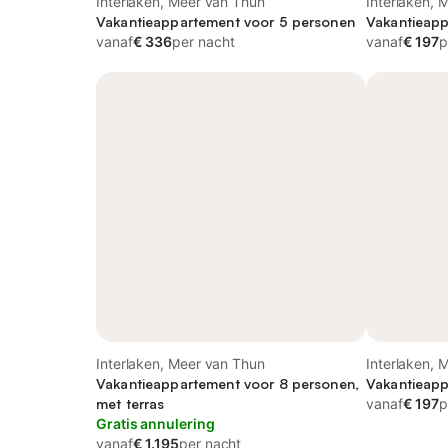
Interlaken, Meer van Thun
Interlaken, 
Vakantieappartement voor 5 personen
Vakantieapp
vanaf
€ 336
per nacht
vanaf
€ 197
p
Interlaken, Meer van Thun
Interlaken, 
Vakantieappartement voor 8 personen,
Vakantieapp
met terras
vanaf
€ 197
p
Gratis annulering
vanaf
€ 1.195
per nacht