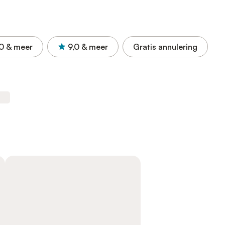
0
& meer
9,0
& meer
Gratis annulering