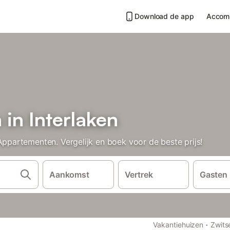
Download de app
Accom
in Interlaken
artementen. Vergelijk en boek voor de beste prijs!
Aankomst
Vertrek
Gasten
·
Vakantiehuizen
Zwits