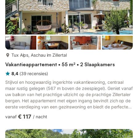
meer...
Tux Alps, Aschau im Zillertal
Vakantieappartement • 55 m² • 2 Slaapkamers
8,4
(
39
recensies
)
Stijlvol en hoogwaardig ingerichte vakantiewoning, centraal
maar rustig gelegen (567 m boven de zeespiegel). Geniet vanaf
uw balkon van het prachtige uitzicht op de prachtige Zillertaler
bergen. Het appartement met eigen ingang bevindt zich op de
eerste verdieping van een gezinswoning en biedt de perfecte
setting voor een ontspannen of actieve vakantie. Activiteiten in
€ 117
vanaf
/
nacht
de buurt: Het rustig gelegen recreatiedorp Aschau in het
Zillertal is een ideaal startpunt voor wandelen, mountainbiken
en klimmen, vooral voor sportliefhebbers. Beleef een
indrukwekkende bergwandeling of racefietstocht door ...