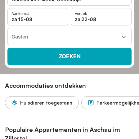
Aankomst
Vertrek
za 15-08
za 22-08
Gasten
ZOEKEN
Accommodaties ontdekken
Huisdieren toegestaan
Parkeermogelijkhe
Populaire Appartementen in Aschau im
Zillertal