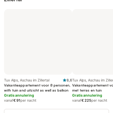
Tux Alps, Aschau im Zillertal
8,6
Tux Alps, Aschau im Ziller
Vakantieappartement voor 8 personen,
Vakantieappartement vo
with tuin and uitzicht as well as balkon
met terras en tuin
Gratis annulering
Gratis annulering
vanaf
€ 91
per nacht
vanaf
€ 225
per nacht