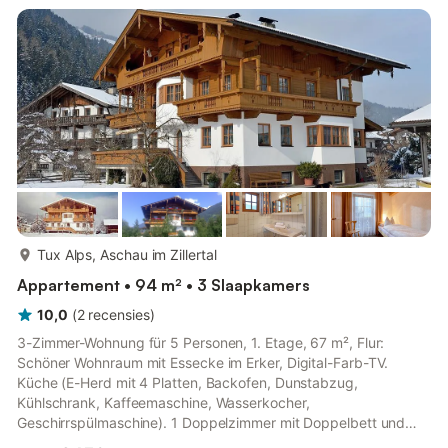
en een badkamer en is dus geschikt voor 4 personen. Extra
voorzieningen zijn onder meer WiFi, satelliet-t...
meer...
Tux Alps, Aschau im Zillertal
Appartement • 94 m² • 3 Slaapkamers
10,0
(
2
recensies
)
3-Zimmer-Wohnung für 5 Personen, 1. Etage, 67 m², Flur:
Schöner Wohnraum mit Essecke im Erker, Digital-Farb-TV.
Küche (E-Herd mit 4 Platten, Backofen, Dunstabzug,
Kühlschrank, Kaffeemaschine, Wasserkocher,
Geschirrspülmaschine). 1 Doppelzimmer mit Doppelbett und
Bettcouch, 1 Doppelzimmer, 1 Einbettzimmer, 1 Badezimmer mit