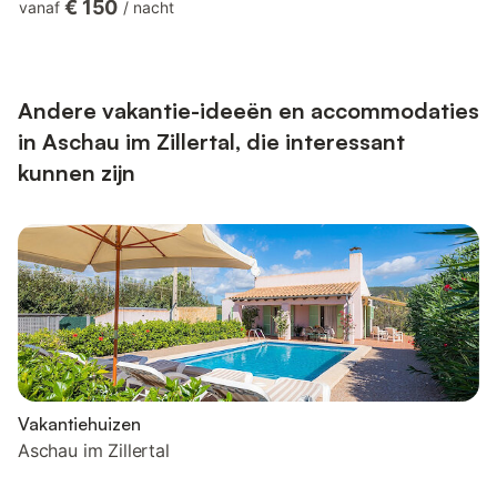
€ 150
vanaf
/
nacht
Dusche/Doppelwaschbecken/WC, Skiraum, Skischuhtrockner.
In Aschau im wunderschönen Zillertal empfängt Sie der
Bauernhof Kohlerhof in herrlich ruhiger und gleichzeitig zentraler
Lage inmitten der beeindruckenden Zillertaler Bergwelt. Unser
Bauernhof ist Teil eines Landwirts...
Andere vakantie-ideeën en accommodaties
in Aschau im Zillertal, die interessant
kunnen zijn
Vakantiehuizen
Aschau im Zillertal