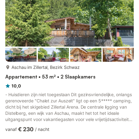
meer...
Aschau im Zillertal, Bezirk Schwaz
Appartement • 53 m² • 2 Slaapkamers
10,0
- Huisdieren zijn niet toegestaan Dit gezinsvriendelijke, onlangs
gerenoveerde "Chalet zur Auszeit" ligt op een 5***** camping,
dicht bij het skigebied Zillertal Arena. De centrale ligging van
Distelberg, een wijk van Aschau, maakt het tot het ideale
uitgangspunt voor vakantiegasten voor vele vrijetijdsactiviteiten
- van bergwandelen en skiën tot klimavonturen in het hoge
€ 230
vanaf
/
nacht
touwenparcours. Het gezellige chalet heeft een woonkamer,
een goed uitgeruste keuken met afwasmachine, 2 slaapkamers