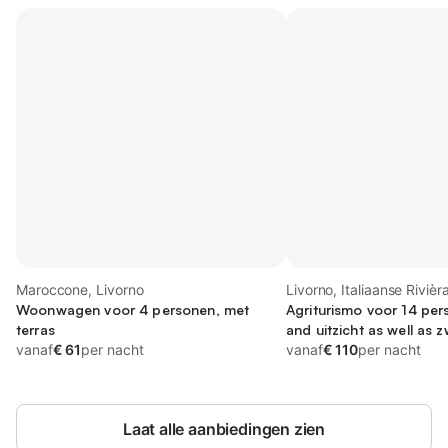
Maroccone, Livorno
Livorno, Italiaanse Rivièr
Woonwagen voor 4 personen, met
Agriturismo voor 14 pers
terras
and uitzicht as well as
vanaf
€ 61
per nacht
huisdier
vanaf
€ 110
per nacht
Laat alle aanbiedingen zien