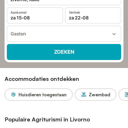
Aankomst
Vertrek
za 15-08
za 22-08
Gasten
ZOEKEN
Accommodaties ontdekken
Huisdieren toegestaan
Zwembad
Populaire Agriturismi in Livorno