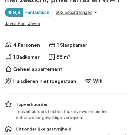
9,4
Fantastisch
302 beoordelingen
•
Javea Port, Jávea
4 Personen
1 Slaapkamer
1 Badkamer
55 m²
Geheel appartement
Huisdieren niet toegestaan
Wifi
Topverhuurder
Topverhuurders hebben top-reviews en bieden
betrouwbaar geweldige verblijven.
Uitzonderlijke gastvrijheid