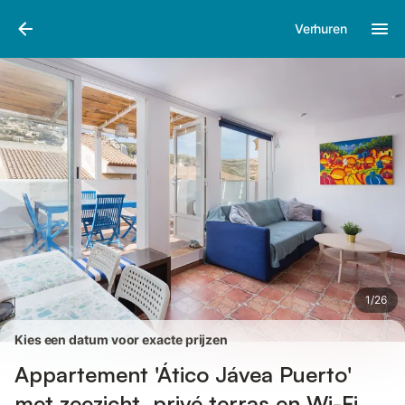
Afbeeldingen
Faciliteiten
Recensies
Verhuren
1
/
26
Kies een datum voor exacte prijzen
Appartement 'Ático Jávea Puerto'
met zeezicht, privé terras en Wi-Fi