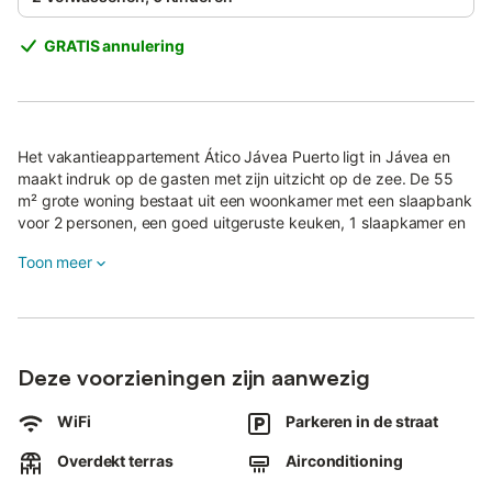
GRATIS annulering
Het vakantieappartement Ático Jávea Puerto ligt in Jávea en
maakt indruk op de gasten met zijn uitzicht op de zee. De 55
m² grote woning bestaat uit een woonkamer met een slaapbank
voor 2 personen, een goed uitgeruste keuken, 1 slaapkamer en
1 badkamer en is daarom geschikt voor 4 personen.
Toon meer
Extra voorzieningen zijn high-speed Wi-Fi (geschikt voor
videogesprekken), een ventilator, airconditioning in de
woon-/zitkamer en een wasmachine.
Het vakantieappartement beschikt ook over een overdekt
privéterras waar u 's avonds kunt chillen.
Deze voorzieningen zijn aanwezig
Huisdieren zijn niet toegestaan.
Een lift is beschikbaar in het gebouw.
WiFi
Parkeren in de straat
Overdekt terras
Airconditioning