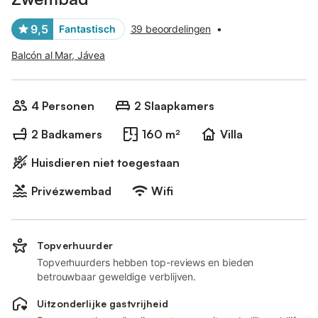
9,5
Fantastisch
39 beoordelingen
•
Balcón al Mar, Jávea
4 Personen
2 Slaapkamers
2 Badkamers
160 m²
Villa
Huisdieren niet toegestaan
Privézwembad
Wifi
Topverhuurder
Topverhuurders hebben top-reviews en bieden
betrouwbaar geweldige verblijven.
Uitzonderlijke gastvrijheid