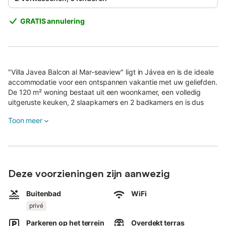
GRATIS annulering
"Villa Javea Balcon al Mar-seaview" ligt in Jávea en is de ideale
accommodatie voor een ontspannen vakantie met uw geliefden.
De 120 m² woning bestaat uit een woonkamer, een volledig
uitgeruste keuken, 2 slaapkamers en 2 badkamers en is dus
geschikt voor 4 personen.
Toon meer
Extra voorzieningen zijn high-speed Wi-Fi, airconditioning en
centrale gasverwarming (in de woonkamer en de slaapkamers),
een wasmachine, een Nespresso-koffiezetapparaat, evenals
een tv.
Het hoogtepunt van deze accommodatie is de privé-
Deze voorzieningen zijn aanwezig
buitenruimte met een zwembad, een kinderbad, een tuin met
tuinmeubelen, een open terras, een overdekt terras en een
Buitenbad
WiFi
barbecue.
privé
Hier kunt u echt tot rust komen terwijl u uitkijkt over de zee.
Parkeren op het terrein
Overdekt terras