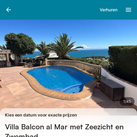
Afbeeldingen
Faciliteiten
Recensies
Verhuren
1
/
45
Kies een datum voor exacte prijzen
Villa Balcon al Mar met Zeezicht en
Zwembad