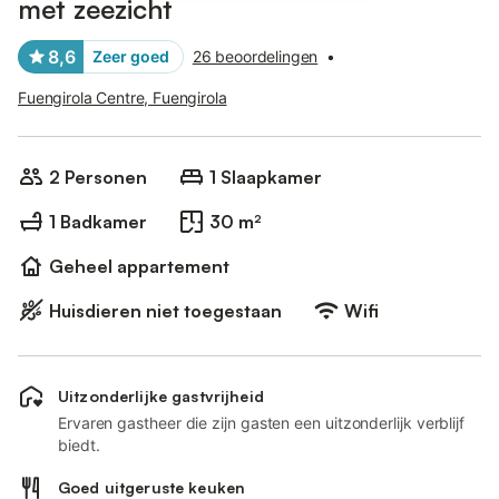
met zeezicht
8,6
Zeer goed
26 beoordelingen
•
Fuengirola Centre, Fuengirola
2 Personen
1 Slaapkamer
1 Badkamer
30 m²
Geheel appartement
Huisdieren niet toegestaan
Wifi
Uitzonderlijke gastvrijheid
Ervaren gastheer die zijn gasten een uitzonderlijk verblijf
biedt.
Goed uitgeruste keuken