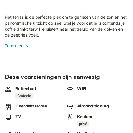
Het terras is de perfecte plek om te genieten van de zon en het
panoramische uitzicht op zee. Stel je voor dat je 's ochtends je
koffie drinkt terwijl je luistert naar het geluid van de golven en
de zeebries voelt.
Een waar paradijs!
Toon meer
Het appartement ligt tegenover het strand op de 1e verdieping
van het Stella Maris Aparthotel, met alle diensten en
voorzieningen, ook voor mensen met beperkte mobiliteit, met
hellingen en liften, een eigen buitenzwembad het hele jaar door,
24-uurs receptie, bar, gemeenschappelijke ruimtes en wasserij.
Deze voorzieningen zijn aanwezig
Zeer goede verbindingen met het openbaar vervoer, treinstation
op 15 minuten en 35 minuten van het vliegveld en Malaga,
Buitenbad
WiFi
grote supermarkt op 3 minuten.
Gedeeld
Fuengirola haven, geldautomaten, restaurants en
Overdekt terras
Airconditioning
vrijetijdsactiviteiten op slechts een paar meter afstand.
TV
Keuken
Er is een strand met ligstoelen en strandbars aan de overkant
privé
van de straat.