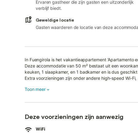
Ervaren gastheer die zijn gasten een uitzonderlijk
verblijf biedt.
Geweldige locatie
Gasten waarderen de locatie van deze accommoda
In Fuengirola is het vakantieappartement 'Apartamento en 
Deze accommodatie van 50 m² bestaat uit een woonkamer
keuken, 1 slaapkamer, en 1 badkamer en is dus geschikt
Extra voorzieningen zijn onder andere high-speed Wi-Fi, 
streamingdiensten.
Toon meer
Een babybedje en een kinderstoel zijn ook beschikbaar.
Het vakantieappartement biedt ook een eigen balkon waar
Geniet van het ontspannende uitzicht op de bergen terwi
Huisdieren zijn niet toegestaan.
WiFi is geschikt voor videogesprekken.
Deze voorzieningen zijn aanwezig
Laat inchecken (na 23.00 uur) is mogelijk tegen een ver
Een lift is beschikbaar in het gebouw.
WiFi
Strand-/zwembadhanddoeken zijn aanwezig.