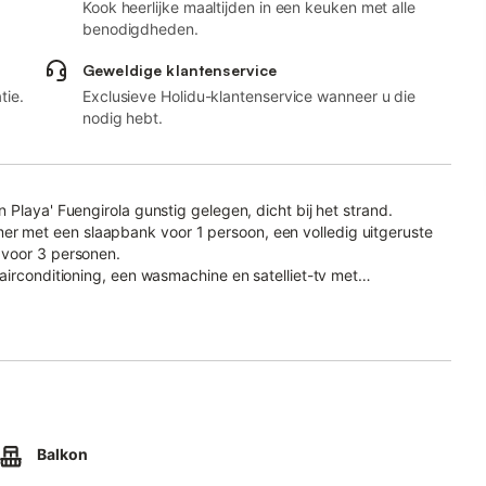
Kook heerlijke maaltijden in een keuken met alle
benodigdheden.
Geweldige klantenservice
tie.
Exclusieve Holidu-klantenservice wanneer u die
nodig hebt.
Playa' Fuengirola gunstig gelegen, dicht bij het strand.
 met een slaapbank voor 1 persoon, een volledig uitgeruste
 voor 3 personen.
airconditioning, een wasmachine en satelliet-tv met
 u 's avonds kunt chillen.
jl u een gezonde maaltijd voor uw geliefden bereidt!
goeding.
Balkon