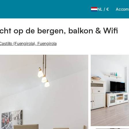
NL
/
€
Accom
cht op de bergen, balkon & Wifi
Castillo (Fuengirola), Fuengirola