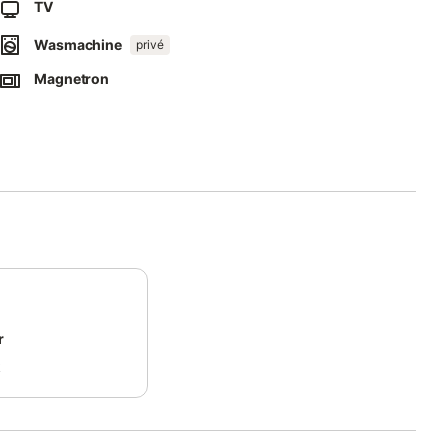
TV
Wasmachine
privé
Magnetron
r
k