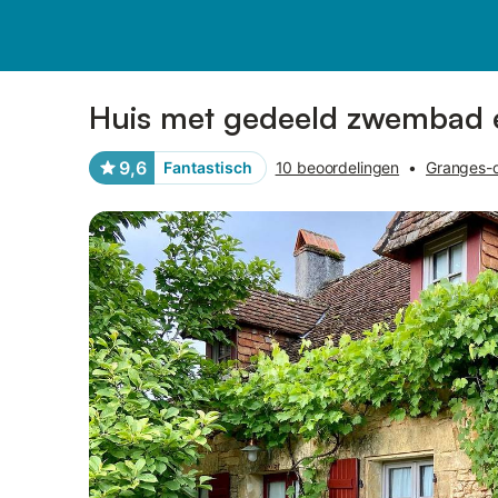
Afbeeldingen
Faciliteiten
Recensies
Huis met gedeeld zwembad e
9,6
Fantastisch
10 beoordelingen
•
Granges-d