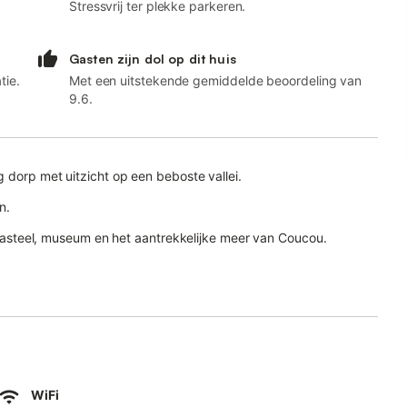
Stressvrij ter plekke parkeren.
Gasten zijn dol op dit huis
tie.
Met een uitstekende gemiddelde beoordeling van
9.6.
g dorp met uitzicht op een beboste vallei.
n.
n kasteel, museum en het aantrekkelijke meer van Coucou.
istorische rivierstad Motignac met winkels, restaurants en kano's,
geac en Périgueux liggen allemaal op korte rijafstand.
WiFi