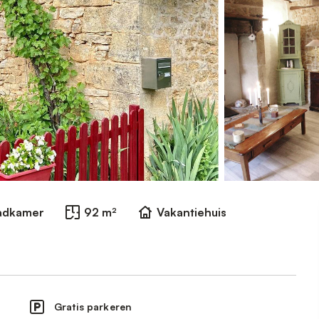
Badkamer
92 m²
Vakantiehuis
Gratis parkeren