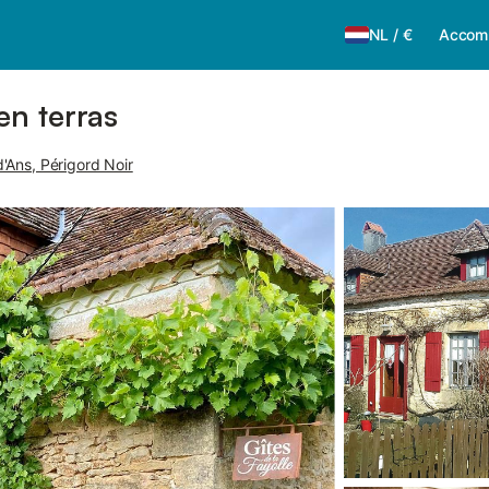
NL
/
€
Accom
n terras
'Ans, Périgord Noir