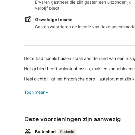
Ervaren gastheer die zijn gasten een uitzonderlijk
verblijf biedt.
Geweldige locatie
Gasten waarderen de locatie van deze accommoda
Deze traditionele huizen staan aan de rand van een rusti
Het gebied heeft walnotenbossen, maïs en zonnebloeme
Heel dichtbij ligt het historische dorp Hautefort met zij
Dit is het hart van de Périgord waar veel te zien is. De h
Toon meer
de middeleeuwse stad Sarlat met zijn markt, La Roque-Ga
Privé terras met barbecue.
FAD028: Wi-Fi met beperkte toegang op aanvraag.
Deze voorzieningen zijn aanwezig
Buitenbad
Gedeeld