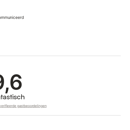
communiceerd
9,6
tastisch
erifieerde gastbeoordelingen