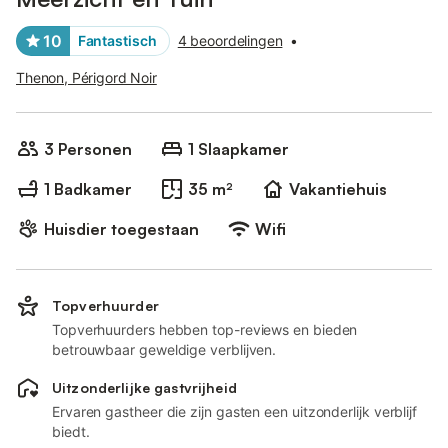
10
Fantastisch
4 beoordelingen
•
Thenon, Périgord Noir
3 Personen
1 Slaapkamer
1 Badkamer
35 m²
Vakantiehuis
Huisdier toegestaan
Wifi
Topverhuurder
Topverhuurders hebben top-reviews en bieden
betrouwbaar geweldige verblijven.
Uitzonderlijke gastvrijheid
Ervaren gastheer die zijn gasten een uitzonderlijk verblijf
biedt.