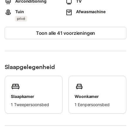
Airconditioning
TV
Er is een eigen barbecue voor buitenkoken en jullie kunnen
gebruikmaken van het gedeelde buitenzwembad tijdens het
Tuin
Afwasmachine
verblijf.
privé
Parkeren kan gemakkelijk op het terrein of in de straat.
Toon alle 41 voorzieningen
Eén huisdier is welkom.
Evenementen zijn niet toegestaan op het terrein.
Slaapgelegenheid
Slaapkamer
Woonkamer
1
Tweepersoonsbed
1
Eenpersoonsbed