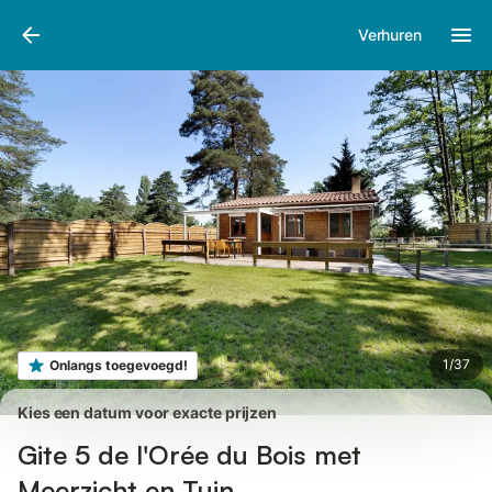
Afbeeldingen
Faciliteiten
Recensies
Verhuren
1
/
37
Onlangs toegevoegd!
Kies een datum voor exacte prijzen
Gite 5 de l'Orée du Bois met
Meerzicht en Tuin