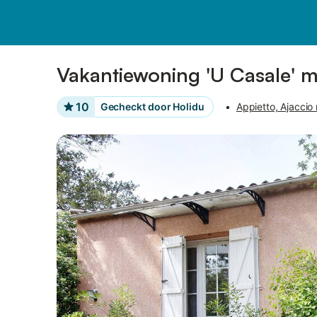
Afbeeldingen
Faciliteiten
Vakantiewoning 'U Casale' m
10
Gecheckt door Holidu
•
Appietto, Ajaccio 