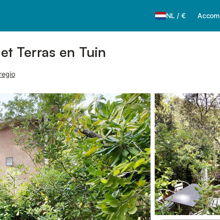
NL
/
€
Accom
et Terras en Tuin
regio