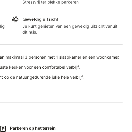
Stressvrij ter plekke parkeren.
Geweldig uitzicht
dig
Je kunt genieten van een geweldig uitzicht vanuit
dit huis.
ts aan maximaal 3 personen met 1 slaapkamer en een woonkamer.
ste keuken voor een comfortabel verblijf.
cht op de natuur gedurende jullie hele verblijf.
ontspannen.
nd aan een landbouwdomein.
genaar in het aangrenzende veld, wat absolute rust garandeert.
Parkeren op het terrein
ie gemak.