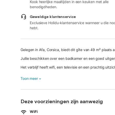
Kook heerlijke maaltijden in een keuken met alle
benodigdheden.
Geweldige klantenservice
Exclusieve Holidu-klantenservice wanneer u die no
hebt.
Gelegen in Afa, Corsica, biedt dit gîte van 49 m² plaa
Jullie beschikken over een badkamer en een goed uitgeru
Het verblijf heeft wifi, een televisie en een prachtig uitzi
Geniet van een privéterras, perfect voor buiten eten en 
Toon meer
De accommodatie ligt in een groot, groen park, grenze
Jullie enige buren zijn de schapen en paarden van de ei
Deze voorzieningen zijn aanwezig
Jullie hebben ook toegang tot een gedeelde tuin.
WiFi
Er is een gedeelde parkeerplaats op het terrein voor jull