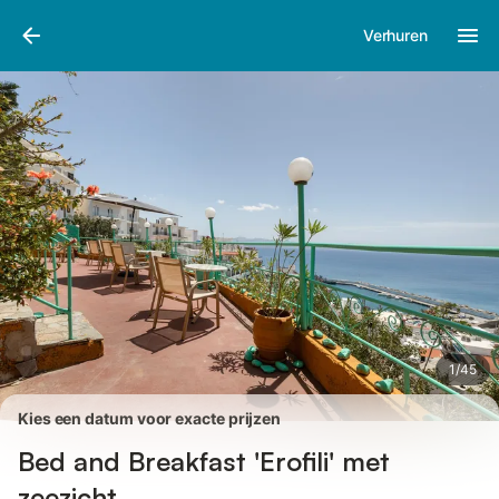
Afbeeldingen
Faciliteiten
Recensies
Verhuren
1
/
45
Kies een datum voor exacte prijzen
Bed and Breakfast 'Erofili' met
zeezicht