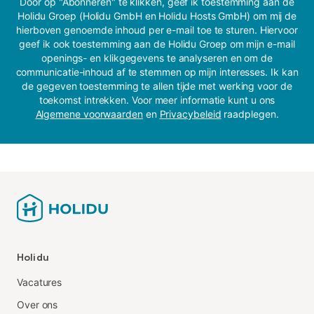
Door op "Abonneren" te klikken, geef ik toestemming aan de
Holidu Groep (Holidu GmbH en Holidu Hosts GmbH) om mij de
hierboven genoemde inhoud per e-mail toe te sturen. Hiervoor
geef ik ook toestemming aan de Holidu Groep om mijn e-mail
openings- en klikgegevens te analyseren en om de
communicatie-inhoud af te stemmen op mijn interesses. Ik kan
de gegeven toestemming te allen tijde met werking voor de
toekomst intrekken. Voor meer informatie kunt u ons
Algemene voorwaarden
en
Privacybeleid
raadplegen.
Holidu
Vacatures
Over ons