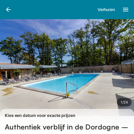
Afbeeldingen
Faciliteiten
Recensies
Verhuren
1
/
24
Kies een datum voor exacte prijzen
Authentiek verblijf in de Dordogne –