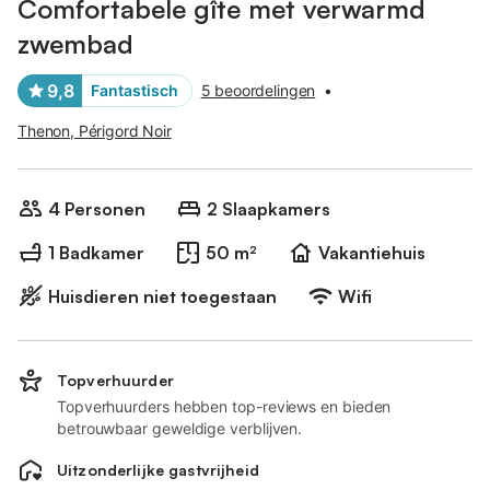
Comfortabele gîte met verwarmd
zwembad
9,8
Fantastisch
5 beoordelingen
•
Thenon, Périgord Noir
4 Personen
2 Slaapkamers
1 Badkamer
50 m²
Vakantiehuis
Huisdieren niet toegestaan
Wifi
Topverhuurder
Topverhuurders hebben top-reviews en bieden
betrouwbaar geweldige verblijven.
Uitzonderlijke gastvrijheid