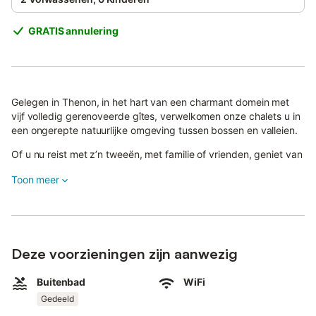
GRATIS annulering
Gelegen in Thenon, in het hart van een charmant domein met
vijf volledig gerenoveerde gîtes, verwelkomen onze chalets u in
een ongerepte natuurlijke omgeving tussen bossen en valleien.
Of u nu reist met z’n tweeën, met familie of vrienden, geniet van
een rustige en gezellige sfeer, ideaal om helemaal tot rust te
Toon meer
komen.
De troeven van het domein:
- Gedeeld verwarmd zwembad (mei tot september)
- Privévijver om te vissen
Deze voorzieningen zijn aanwezig
- Speeltuin en ontspanningsruimtes
- Jeu-de-boulesbaan en vijf-tegen-vijf voetbalveld
- Koffie- en frisdrankhoek
Buitenbad
WiFi
- Winkel met lokale producten
Gedeeld