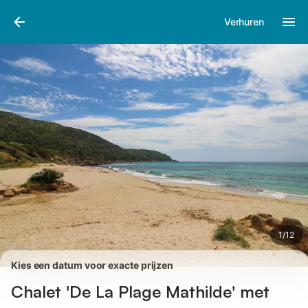
Afbeeldingen
Faciliteiten
Recensies
Verhuren
1
/
12
Kies een datum voor exacte prijzen
Chalet 'De La Plage Mathilde' met