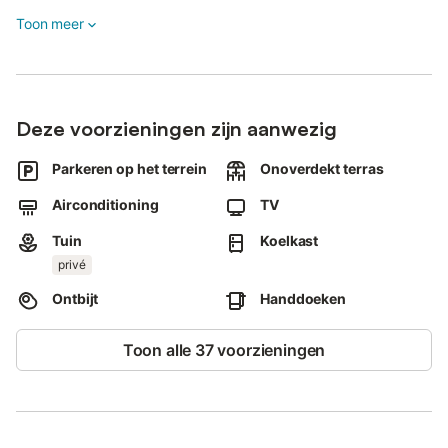
Het gastenverblijf ligt dicht bij het strand.
Toon meer
Huisgemaakte jam staat voor jullie klaar om van te genieten.
Feesten en evenementen zijn niet toegestaan.
Deze voorzieningen zijn aanwezig
Parkeren op het terrein
Onoverdekt terras
Airconditioning
TV
Tuin
Koelkast
privé
Ontbijt
Handdoeken
Toon alle 37 voorzieningen