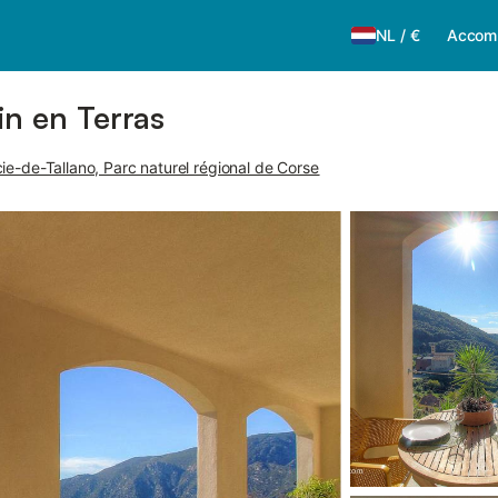
NL
/
€
Accom
in en Terras
ie-de-Tallano, Parc naturel régional de Corse