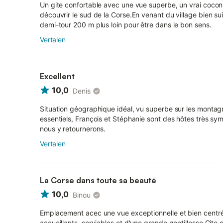
Un gite confortable avec une vue superbe, un vrai cocon 
découvrir le sud de la Corse.En venant du village bien suivr
demi-tour 200 m plus loin pour être dans le bon sens.
Vertalen
Excellent
10,0
Denis
Situation géographique idéal, vu superbe sur les montag
essentiels, François et Stéphanie sont des hôtes très sy
nous y retournerons.
Vertalen
La Corse dans toute sa beauté
10,0
Binou
Emplacement acec une vue exceptionnelle et bien centré p
accueillants, serviables et d'une grande gentillesse.Gite co