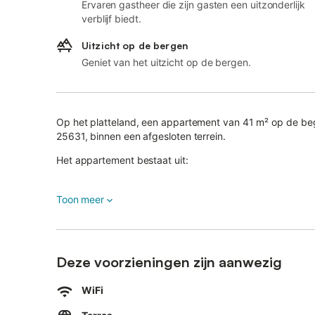
Ervaren gastheer die zijn gasten een uitzonderlijk
verblijf biedt.
Uitzicht op de bergen
Geniet van het uitzicht op de bergen.
Op het platteland, een appartement van 41 m² op de beg
25631, binnen een afgesloten terrein.
Het appartement bestaat uit:
- Woonkamer/keuken
Toon meer
- 1 slaapkamer met een bed van 160x200 cm en een ope
De toegang tot het terrein is via een 15 meter lang bet
Het appartement is bereikbaar via een trap langs het hui
Deze voorzieningen zijn aanwezig
- Terras van 50 m², gedeeld met vakantiehuisje 25631, 
WiFi
zonnescherm
- Terrastuin van 500 m², gedeeld met de andere huurde