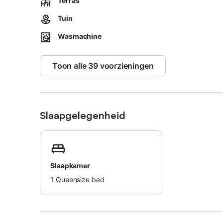
Terras
- Gedeelde fitnessruimte met vakantiehuisje 25631: homet
Tuin
luidspreker
- Barbecue
Wasmachine
- Tuinmeubilair
- Parkeerplaats
Toon alle 39 voorzieningen
- Wasmachine
- Vaatwasser
- Magnetron
- Vriesvak
- Televisie
Slaapgelegenheid
- Wifi
- Schoonmaakborg: € 30 indien niet geboekt
Slaapkamer
1
Queensize bed