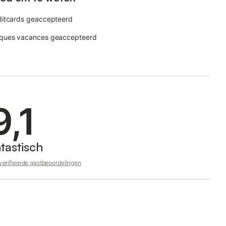
ditcards geaccepteerd
ques vacances geaccepteerd
9,1
tastisch
erifieerde gastbeoordelingen