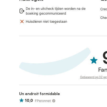
De in- en uitcheck tijden worden na de
Cre
boeking gecommuniceerd
Che
Huisdieren niet toegestaan
Fan
Gebaseerd op 32 gev
Un endroit formidable
10,0
FPeronnet