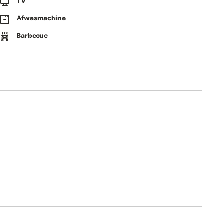
TV
rainer, crosstrainer, halterbank, optrekstang en Bluetooth-
Afwasmachine
Barbecue