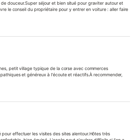
de douceur.Super séjour et bien situé pour graviter autour et
e le conseil du propriétaire pour y entrer en voiture : aller faire
nes, petit village typique de la corse avec commerces
mpathiques et généreux à l'écoute et réactifs.À recommender,
our effectuer les visites des sites alentour.Hôtes très
nfortable, bien équipé .L'accès peut s'avérer difficile si l'on a