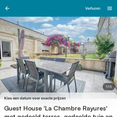
Afbeeldingen
Faciliteiten
Recensies
Verhuren
1
/
15
Kies een datum voor exacte prijzen
Guest House 'La Chambre Rayures'
met gedeeld terras, gedeelde tuin en