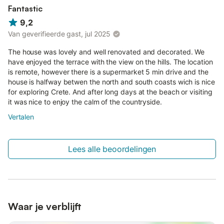
Fantastic
Om de omgeving te kunnen verkennen, maar ook de
9,2
omliggende dorpen en de diverse historische monumenten van
Van geverifieerde gast, jul 2025
de stad, is het goed om een auto te hebben.
The house was lovely and well renovated and decorated. We
Wij kunnen u helpen met autoverhuur.
have enjoyed the terrace with the view on the hills. The location
Houd er rekening mee dat het appartement een parkeerplaats
is remote, however there is a supermarket 5 min drive and the
heeft.
house is halfway betwen the north and south coasts wich is nice
for exploring Crete. And after long days at the beach or visiting
Houd er ook rekening mee dat we u kunnen helpen met het
it was nice to enjoy the calm of the countryside.
huren van een auto of het boeken van een tafel in een
Vertalen
restaurant.
Als u tijdens uw verblijf nog iets anders nodig heeft, aarzel dan
Lees alle beoordelingen
niet om het ons te vragen, wij zullen ons best doen om u te
helpen.
De Kamers
Volledig gemeubileerd en voorzien van alle elektrische
apparatuur.
Waar je verblijft
Binnen bevinden zich: keuken, woonkamer met open haard,
woon-eetkamer (met een slaapbank voor twee personen),