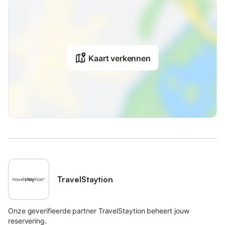
slaapkamer (tweepersoonsbed), houten unit (met een
tweepersoonsbed) en badkamer.
Het huis heeft een fantastische privétuin, een geweldige ruimte
om te genieten van maaltijden en drankjes in het warme en
zonnige weer van Kreta, onder de helderblauwe hemel of in de
schaduw van de bomen.
Het huis is gelegen in het kleine dorpje
Kaart verkennen
Nipiditos, in het centrum van het departement Heraklion. In het
dorp is er een traditionele café-kruidenierswinkel, die 's avonds
ook lokale delicatessen aanbiedt. Het dorp ligt op 37 kilometer
(38 minuten) van Heraklion en de dichtstbijzijnde luchthaven,
op 27-34 kilometer (37-40 minuten) van de levendige en
drukke noordelijke stranden (Hersonissos, Stalida, Malia) en op
31 kilometer (40 minuten) van Tsoutsouros met een van de
mooiste en schoonste stranden van Zuid-Kreta. Binnen 40 tot
50 minuten kunt u genieten van zwemmen in andere mooie en
rustige stranden in het zuiden (Kastri, Keratokampos). De locatie
is ook ideaal voor het verkennen van het Lassithi-plateau en de
omliggende traditionele dorpen, waar u kunt genieten van de
TravelStaytion
verbazingwekkende Kretenzische keuken met lokale
producten. Het is een goede keuze om deze afgelegen, rustige
plek te gebruiken als uitvalsbasis, terwijl u dagtochten kunt
Onze geverifieerde partner TravelStaytion beheert jouw
maken om de rest van Zuid-, Noord- en Oost-Kreta te
reservering.