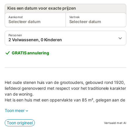
Kies een datum voor exacte prijzen
Aankomst
Vertrek
Selecteer datum
Selecteer datum
Personen
2 Volwassenen, 0 Kinderen
GRATIS annulering
Het oude stenen huis van de grootouders, gebouwd rond 1920,
liefdevol gerenoveerd met respect voor het traditionele karakter
van de woning.
Het is een huis met een oppervlakte van 85 m², gelegen aan de
oostrand van het kleine en rustige dorpje Nipiditos, op een
Toon meer
hoogte van 400 m.
Volledig gemeubileerd en voorzien van alle elektrische
Toon origineel
apparatuur.
Vertaald met AI