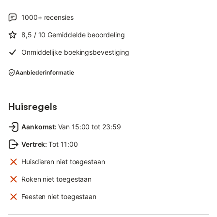
verkennen. Er is toegang tot primaire medische zorg
(gezondheidscentrum) op 7 kilometer (10 minuten) afstand in
1000+
recensies
Arkalochori of Kasteli. Arkalochori en Kasteli hebben ook
bankfilialen, grote supermarkten, lokale winkels en tal van eet-
8,5
/ 10
Gemiddelde beoordeling
en drinkgelegenheden.
Onmiddelijke boekingsbevestiging
Aanbiederinformatie
Huisregels
Aankomst
:
Van 15:00 tot 23:59
Vertrek
:
Tot 11:00
Huisdieren niet toegestaan
Roken niet toegestaan
Feesten niet toegestaan