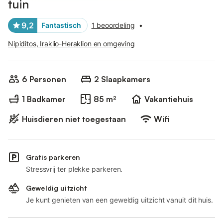
tuin
9,2
Fantastisch
1 beoordeling
•
Nipiditos, Iraklio-Heraklion en omgeving
6 Personen
2 Slaapkamers
1 Badkamer
85 m²
Vakantiehuis
Huisdieren niet toegestaan
Wifi
Gratis parkeren
Stressvrij ter plekke parkeren.
Geweldig uitzicht
Je kunt genieten van een geweldig uitzicht vanuit dit huis.