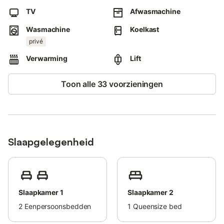
Het openbaar vervoer bevindt zich op loopafstand.
TV
Afwasmachine
Huisdieren, roken en het vieren van evenementen zijn niet
toegestaan.
Wasmachine
Koelkast
Deze accommodatie heeft richtlijnen om gasten te helpen met
privé
het correct scheiden van afval.
Verwarming
Lift
Meer informatie wordt ter plaatse verstrekt.
Deze accommodatie beschikt over energiebesparende
Toon alle 33 voorzieningen
verlichting.
Deze accommodatie beschikt over een handig self check-in
systeem.
Slaapgelegenheid
Slaapkamer 1
Slaapkamer 2
2
Eenpersoonsbedden
1
Queensize bed