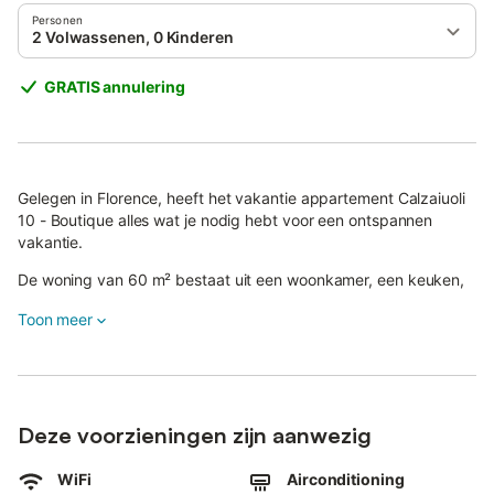
Personen
2 Volwassenen, 0 Kinderen
GRATIS annulering
Gelegen in Florence, heeft het vakantie appartement Calzaiuoli
10 - Boutique alles wat je nodig hebt voor een ontspannen
vakantie.
De woning van 60 m² bestaat uit een woonkamer, een keuken,
2 slaapkamers en 1 badkamer en is dus geschikt voor 4
Toon meer
personen.
Extra voorzieningen zijn high-speed Wi-Fi (geschikt voor
videogesprekken) met een speciale werkruimte voor kantoor
aan huis, een smart-tv met streamingdiensten, airconditioning
en een wasmachine.
Deze voorzieningen zijn aanwezig
Het gebouw waarin de accommodatie zich bevindt heeft een
WiFi
Airconditioning
lift.