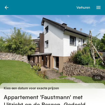
Afbeeldingen
Faciliteiten
Recensies
Verhuren
1
/
25
Kies een datum voor exacte prijzen
Appartement 'Faustmann' met
Uitzicht op de Bergen, Gedeeld