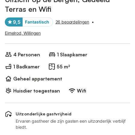
Terras en Wifi
9,5
Fantastisch
26 beoordelingen
•
Eimelrod, Willingen
4 Personen
1 Slaapkamer
1 Badkamer
55 m²
Geheel appartement
Huisdier toegestaan
Wifi
Uitzonderlijke gastvrijheid
Ervaren gastheer die zijn gasten een uitzonderlijk verblijf
biedt.