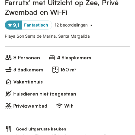
Farrutx' met Uitzicht op Zee, Privé
Zwembad en Wi-Fi
9,1
Fantastisch
12 beoordelingen
•
Playa Son Serra de Marina, Santa Margalida
8 Personen
4 Slaapkamers
3 Badkamers
160 m²
Vakantiehuis
Huisdieren niet toegestaan
Privézwembad
Wifi
Goed uitgeruste keuken