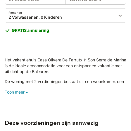
Personen
2 Volwassenen, 0 Kinderen
GRATIS annulering
Het vakantiehuis Casa Olivera De Farrutx in Son Serra de Marina
is de ideale accommodatie voor een ontspannen vakantie met
uitzicht op de Balearen.
De woning met 2 verdiepingen bestaat uit een woonkamer, een
keuken, 4 slaapkamers en 3 badkamers en is daarom geschikt
Toon meer
voor 8 personen.
Extra voorzieningen zijn onder andere high-speed Wi-Fi
(geschikt voor videogesprekken), airconditioning in alle kamers
behalve 2 slaapkamers die ventilatoren hebben, een smart tv
met streamingdiensten, een wasmachine, een droger en
Deze voorzieningen zijn aanwezig
strand-/zwembadhanddoeken.