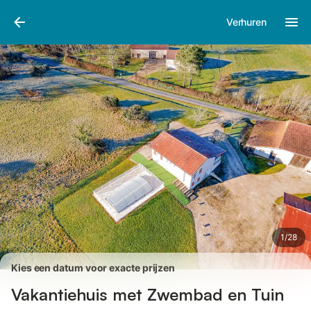
Afbeeldingen
Faciliteiten
Recensies
Verhuren
1
/
28
Kies een datum voor exacte prijzen
Vakantiehuis met Zwembad en Tuin