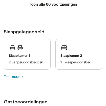
Toon alle 60 voorzieningen
Dit huis combineert comfort, rust en vermaak en biedt een
ideale setting om te genieten van het Périgordse platteland en
gezellige momenten aan het zwembad.
Slaapgelegenheid
Slaapkamer 1
Slaapkamer 2
2
Eenpersoonsbedden
1
Tweepersoonsbed
Toon meer
Gastbeoordelingen