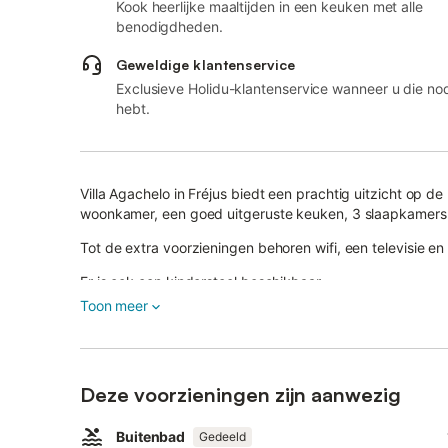
Kook heerlijke maaltijden in een keuken met alle
benodigdheden.
Geweldige klantenservice
Exclusieve Holidu-klantenservice wanneer u die no
hebt.
Villa Agachelo in Fréjus biedt een prachtig uitzicht op 
woonkamer, een goed uitgeruste keuken, 3 slaapkamers
Tot de extra voorzieningen behoren wifi, een televisie en 
Er is ook een kinderstoel beschikbaar.
Toon meer
Buiten vinden jullie een privétuin, open en overdekte te
De villa ligt in de beveiligde residentie Capitou de l'Esté
Midden in het Estérel-massief, tussen zee en bergen, ont
Deze voorzieningen zijn aanwezig
indrukwekkende rots van Roquebrune.
Buitenbad
Gedeeld
Geniet van het prachtige zwembad van het domein met