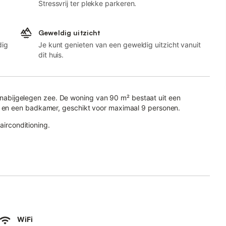
Stressvrij ter plekke parkeren.
Geweldig uitzicht
dig
Je kunt genieten van een geweldig uitzicht vanuit
dit huis.
de nabijgelegen zee. De woning van 90 m² bestaat uit een
 en een badkamer, geschikt voor maximaal 9 personen.
airconditioning.
rrassen en een barbecue.
rel en heet jullie welkom voor een vakantie met familie of vrienden.
spannen jullie met uitzicht op de baai van St. Raphaël en de
WiFi
 adembenemend uitzicht.