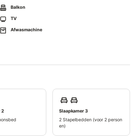
Balkon
velden en zomeractiviteiten.
TV
rdige faciliteiten.
Afwasmachine
et de buren.
niet toegestaan.
ar tegen meerprijs.
 2
Slaapkamer 3
oonsbed
2
Stapelbedden (voor 2 person
en)