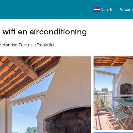
NL
/
€
Accom
 wifi en airconditioning
dellandse Zeekust (Frankrijk)