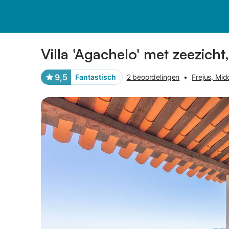
Afbeeldingen
Faciliteiten
Recensies
Villa 'Agachelo' met zeezicht,
9,5
Fantastisch
2 beoordelingen
•
Frejus, Mid