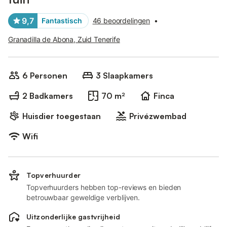
9,7
Fantastisch
46 beoordelingen
•
Granadilla de Abona, Zuid Tenerife
6 Personen
3 Slaapkamers
2 Badkamers
70 m²
Finca
Huisdier toegestaan
Privézwembad
Wifi
Topverhuurder
Topverhuurders hebben top-reviews en bieden
betrouwbaar geweldige verblijven.
Uitzonderlijke gastvrijheid