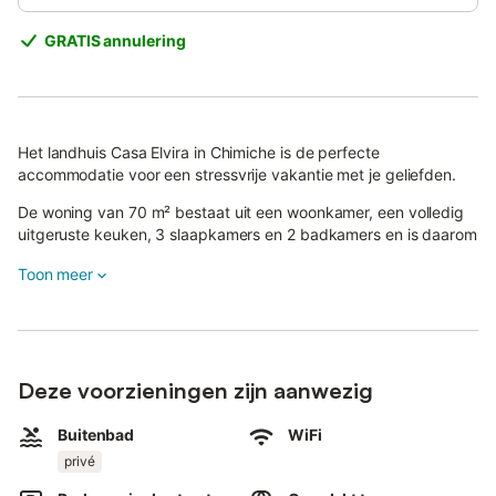
GRATIS annulering
Het landhuis Casa Elvira in Chimiche is de perfecte
accommodatie voor een stressvrije vakantie met je geliefden.
De woning van 70 m² bestaat uit een woonkamer, een volledig
uitgeruste keuken, 3 slaapkamers en 2 badkamers en is daarom
geschikt voor 6 personen.
Toon meer
Extra voorzieningen zijn een tv, een ventilator en een
wasmachine.
Een babybedje is ook beschikbaar.
Deze voorzieningen zijn aanwezig
Wi-Fi is beschikbaar bij het zwembad en de barbecue, in de
woonkamer, eetkamer en keuken.
Buitenbad
WiFi
Dit charmante landhuis biedt een eigen buitenruimte compleet
met zwembad, tuin, open terras, overdekt terras, barbecue en
privé
buitendouche.