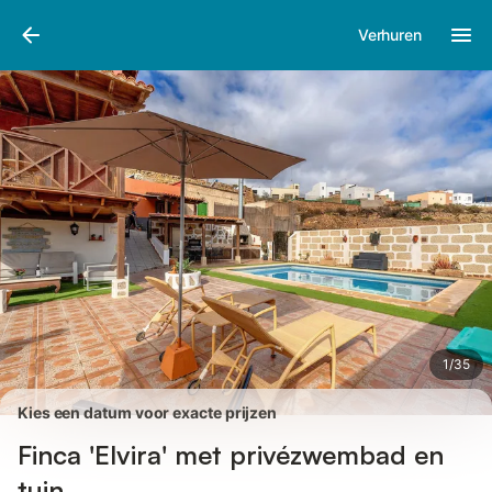
Afbeeldingen
Faciliteiten
Recensies
Verhuren
1
/
35
Kies een datum voor exacte prijzen
Finca 'Elvira' met privézwembad en
tuin